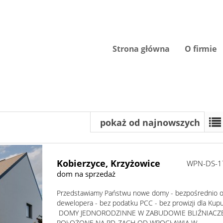
Strona główna
O firmie
pokaż od najnowszych
Kobierzyce,
Krzyżowice
WPN-DS-1
dom na sprzedaż
Przedstawiamy Państwu nowe domy - bezpośrednio 
dewelopera - bez podatku PCC - bez prowizji dla Kup
DOMY JEDNORODZINNE W ZABUDOWIE BLIŹNIACZE
POŁOŻONE NA PD-ZACH OD WROCŁAWIA W