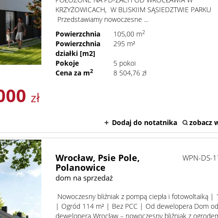
KRZYŻOWICACH, W BLISKIIM SĄSIEDZTWIE PAR
Przedstawiamy nowoczesne ...
2
Powierzchnia
105,00 m
Powierzchnia
295 m²
działki [m2]
Pokoje
5 pokoi
2
Cena za m
8 504,76 zł
000
zł
Dodaj do notatnika
zobacz w
Wrocław,
Psie Pole,
WPN-DS-1
Polanowice
dom na sprzedaż
Nowoczesny bliźniak z pompą ciepła i fotowoltaiką |
| Ogród 114 m² | Bez PCC | Od dewelopera Dom o
dewelopera Wrocław – nowoczesny bliźniak z ogrode