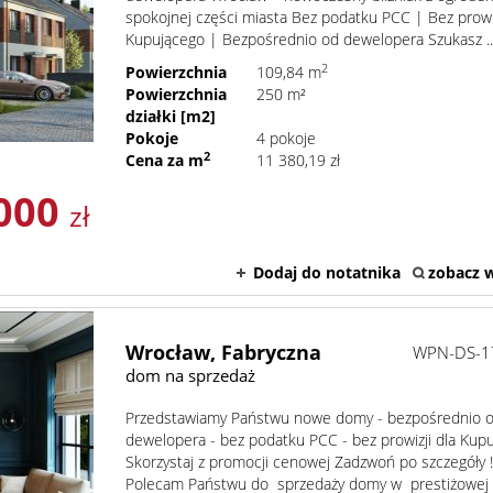
spokojnej części miasta Bez podatku PCC | Bez prowiz
Kupującego | Bezpośrednio od dewelopera Szukasz ..
2
Powierzchnia
109,84 m
Powierzchnia
250 m²
działki [m2]
Pokoje
4 pokoje
2
Cena za m
11 380,19 zł
 000
zł
Dodaj do notatnika
zobacz w
Wrocław,
Fabryczna
WPN-DS-1
dom na sprzedaż
Przedstawiamy Państwu nowe domy - bezpośrednio 
dewelopera - bez podatku PCC - bez prowizji dla Kup
Skorzystaj z promocji cenowej Zadzwoń po szczegó
Polecam Państwu do sprzedaży domy w prestiżowej