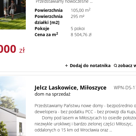
Przedstawiamy nowoczesne ...
2
Powierzchnia
105,00 m
Powierzchnia
295 m²
działki [m2]
Pokoje
5 pokoi
2
Cena za m
8 504,76 zł
000
zł
Dodaj do notatnika
zobacz w
Jelcz Laskowice,
Miłoszyce
WPN-DS-1
dom na sprzedaż
Przedstawiamy Państwu nowe domy - bezpośrednio 
dewelopera - bez podatku PCC - bez prowizji dla Kup
Domy pod lasem w Miłoszycach to osiedle położo
niezwykle urokliwej i bardzo zielonej części Miłoszyc,
oddalonych o 15 km od Wrocławia oraz ...