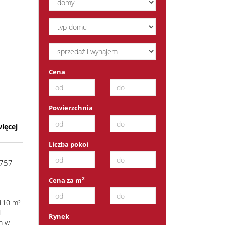
KU
Cena
Powierzchnia
ięcej
Liczba pokoi
757
2
Cena za m
 110 m²
d
Rynek
m w