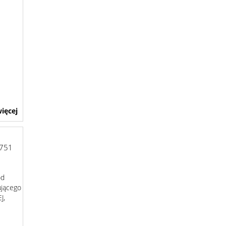
ięcej
751
od
ującego
J,
KU