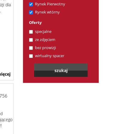
Rynek Pierwotny
ji dla
.
Rynek wtórny
Oferty
specjalne
ze zdjęciem
bez prowizji
wirtualny spacer
ięcej
756
od
ującego
ły !!!