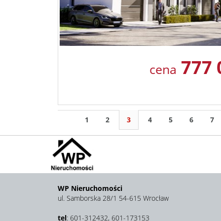
777 
cena
1
2
3
4
5
6
7
WP Nieruchomości
ul. Samborska 28/1 54-615 Wrocław
tel
: 601-312432, 601-173153