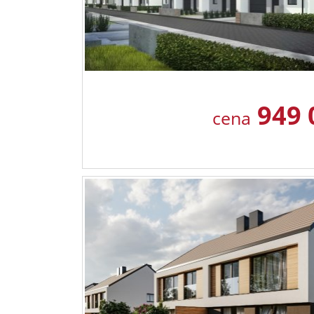
949 
cena