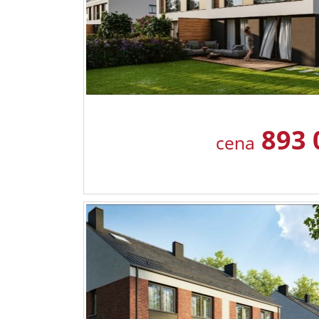
893 
cena