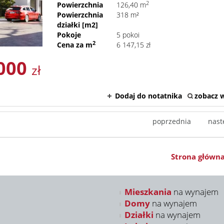
2
Powierzchnia
126,40 m
Powierzchnia
318 m²
działki [m2]
Pokoje
5 pokoi
2
Cena za m
6 147,15 zł
000
zł
Dodaj do notatnika
zobacz w
poprzednia
nast
Strona główn
Mieszkania
na wynajem
Domy
na wynajem
Działki
na wynajem