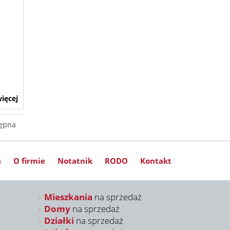
ięcej
ępna
a
O firmie
Notatnik
RODO
Kontakt
Mieszkania
na sprzedaż
Domy
na sprzedaż
Działki
na sprzedaż