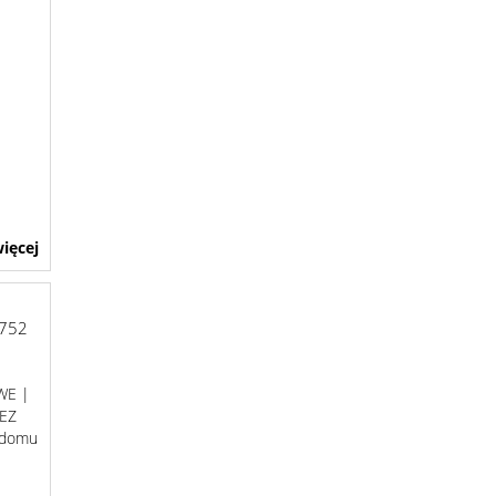
ięcej
752
WE |
BEZ
 domu