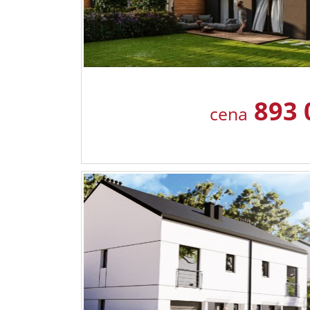
893 
cena