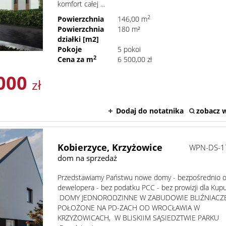
komfort całej ...
2
Powierzchnia
146,00 m
Powierzchnia
180 m²
działki [m2]
Pokoje
5 pokoi
2
Cena za m
6 500,00 zł
000
zł
Dodaj do notatnika
zobacz w
Kobierzyce,
Krzyżowice
WPN-DS-1
dom na sprzedaż
Przedstawiamy Państwu nowe domy - bezpośrednio 
dewelopera - bez podatku PCC - bez prowizji dla Kup
DOMY JEDNORODZINNE W ZABUDOWIE BLIŹNIACZE
POŁOŻONE NA PD-ZACH OD WROCŁAWIA W
KRZYŻOWICACH, W BLISKIIM SĄSIEDZTWIE PAR