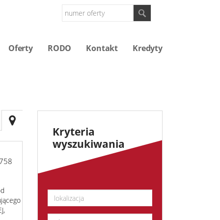
Oferty
RODO
Kontakt
Kredyty
Kryteria
wyszukiwania
758
od
ującego
J,