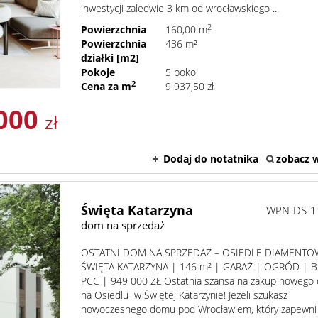
inwestycji zaledwie 3 km od wrocławskiego ...
2
Powierzchnia
160,00 m
Powierzchnia
436 m²
działki [m2]
Pokoje
5 pokoi
2
Cena za m
9 937,50 zł
 000
zł
Dodaj do notatnika
zobacz w
Święta Katarzyna
WPN-DS-1
dom na sprzedaż
OSTATNI DOM NA SPRZEDAŻ – OSIEDLE DIAMENTO
ŚWIĘTA KATARZYNA | 146 m² | GARAŻ | OGRÓD | 
PCC | 949 000 ZŁ Ostatnia szansa na zakup nowego
na Osiedlu w Świętej Katarzynie! Jeżeli szukasz
nowoczesnego domu pod Wrocławiem, który zapewni