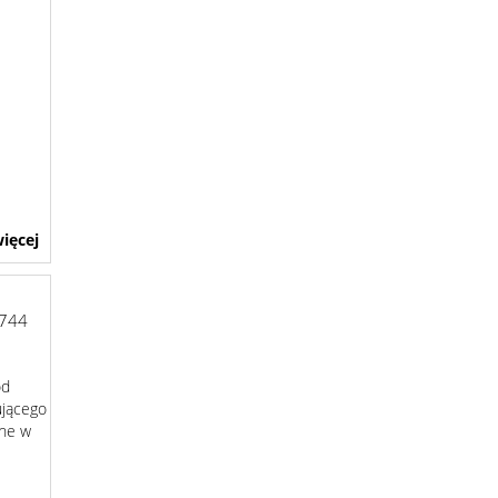
ięcej
744
od
ującego
ne w