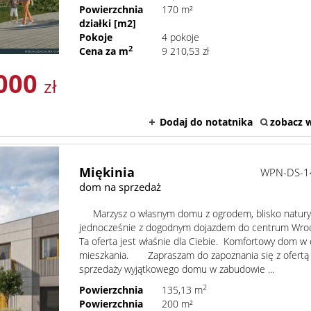
Powierzchnia
170 m²
działki [m2]
Pokoje
4 pokoje
2
Cena za m
9 210,53 zł
000
zł
Dodaj do notatnika
zobacz w
Miękinia
WPN-DS-1
dom na sprzedaż
Marzysz o własnym domu z ogrodem, blisko natury,
jednocześnie z dogodnym dojazdem do centrum Wroc
Ta oferta jest właśnie dla Ciebie. Komfortowy dom w
mieszkania. Zapraszam do zapoznania się z ofertą
sprzedaży wyjątkowego domu w zabudowie ...
2
Powierzchnia
135,13 m
Powierzchnia
200 m²