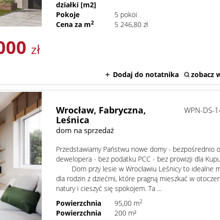
działki [m2]
Pokoje
5 pokoi
2
Cena za m
5 246,80 zł
000
zł
Dodaj do notatnika
zobacz w
Wrocław,
Fabryczna,
WPN-DS-1
Leśnica
dom na sprzedaż
Przedstawiamy Państwu nowe domy - bezpośrednio 
dewelopera - bez podatku PCC - bez prowizji dla Kup
Dom przy lesie w Wrocławiu Leśnicy to idealne m
dla rodzin z dziećmi, które pragną mieszkać w otocze
natury i cieszyć się spokojem. Ta ...
2
Powierzchnia
95,00 m
Powierzchnia
200 m²