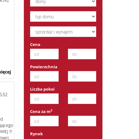
Cena
Powierzchnia
ięcej
Liczba pokoi
632
2
Cena za m
od
ującego
EJ !!!
Rynek
owej