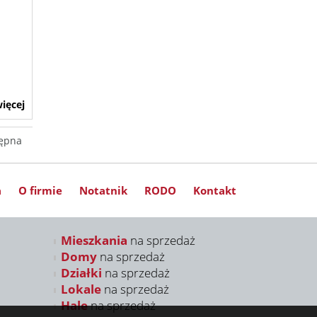
ięcej
ępna
a
O firmie
Notatnik
RODO
Kontakt
Mieszkania
na sprzedaż
Domy
na sprzedaż
Działki
na sprzedaż
Lokale
na sprzedaż
Hale
na sprzedaż