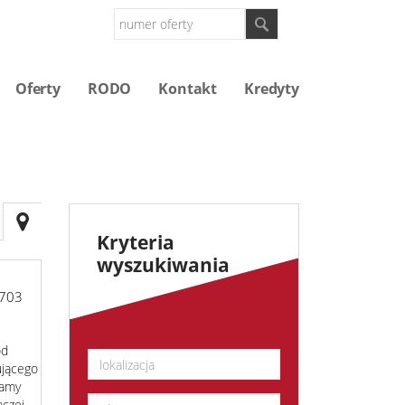
Oferty
RODO
Kontakt
Kredyty
Kryteria
wyszukiwania
703
od
ującego
camy
czej.