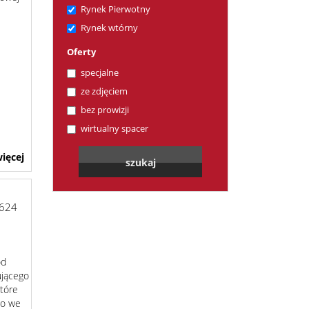
Rynek Pierwotny
Rynek wtórny
Oferty
specjalne
ze zdjęciem
bez prowizji
wirtualny spacer
ięcej
624
od
ującego
tóre
go we