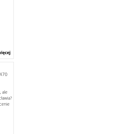
ięcej
470
 ale
ławia?
 cenie