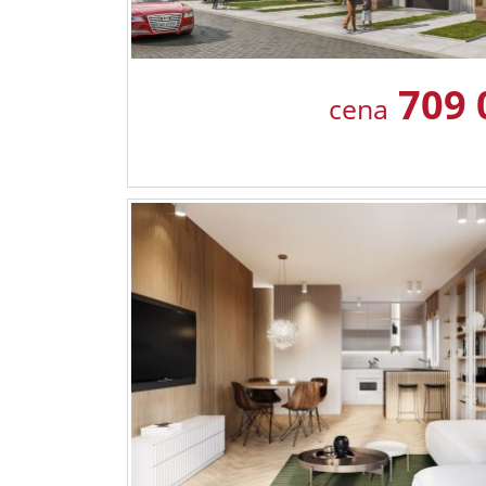
709 
cena