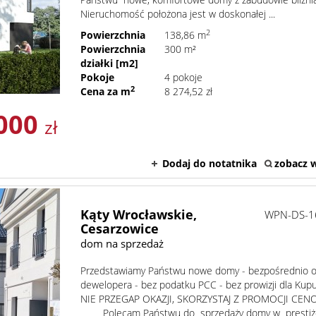
Nieruchomość położona jest w doskonałej ...
2
Powierzchnia
138,86 m
Powierzchnia
300 m²
działki [m2]
Pokoje
4 pokoje
2
Cena za m
8 274,52 zł
 000
zł
Dodaj do notatnika
zobacz w
Kąty Wrocławskie,
WPN-DS-1
Cesarzowice
dom na sprzedaż
Przedstawiamy Państwu nowe domy - bezpośrednio 
dewelopera - bez podatku PCC - bez prowizji dla Kup
NIE PRZEGAP OKAZJI, SKORZYSTAJ Z PROMOCJI CENOW
Polecam Państwu do sprzedaży domy w prestiż