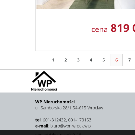
819 
cena
1
2
3
4
5
6
7
WP Nieruchomości
ul. Samborska 28/1 54-615 Wrocław
tel
: 601-312432, 601-173153
e-mail
: biuro@wpn.wroclaw.pl
poniedziałek-piątek 9-18