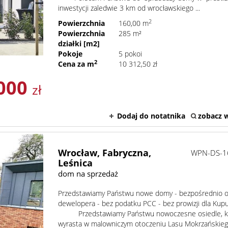
inwestycji zaledwie 3 km od wrocławskiego ...
2
Powierzchnia
160,00 m
Powierzchnia
285 m²
działki [m2]
Pokoje
5 pokoi
2
Cena za m
10 312,50 zł
 000
zł
Dodaj do notatnika
zobacz w
Wrocław,
Fabryczna,
WPN-DS-1
Leśnica
dom na sprzedaż
Przedstawiamy Państwu nowe domy - bezpośrednio 
dewelopera - bez podatku PCC - bez prowizji dla Kup
Przedstawiamy Państwu nowoczesne osiedle, k
wyrasta w malowniczym otoczeniu Lasu Mokrzańskie