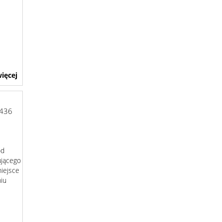
ięcej
436
od
ującego
iejsce
niu