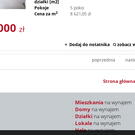
działki [m2]
Pokoje
5 pokoi
2
Cena za m
8 621,05 zł
000
zł
Dodaj do notatnika
zobacz w
poprzednia
nast
Strona główn
Mieszkania
na wynajem
Domy
na wynajem
Działki
na wynajem
Lokale
na wynajem
Hale
na wynajem