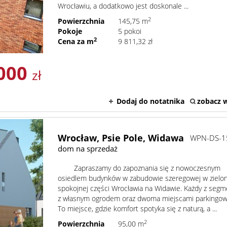
Wrocławiu, a dodatkowo jest doskonale ...
2
Powierzchnia
145,75 m
Pokoje
5 pokoi
2
Cena za m
9 811,32 zł
 000
zł
Dodaj do notatnika
zobacz w
Wrocław,
Psie Pole,
Widawa
WPN-DS-1
dom na sprzedaż
Zapraszamy do zapoznania się z nowoczesnym
osiedlem budynków w zabudowie szeregowej w zielon
spokojnej części Wrocławia na Widawie. Każdy z seg
z własnym ogrodem oraz dwoma miejscami parkingo
To miejsce, gdzie komfort spotyka się z naturą, a ...
2
Powierzchnia
95,00 m