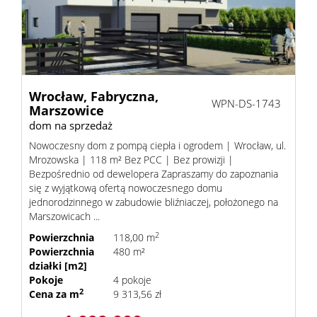
RODO
Kontak
Wrocław,
Fabryczna,
WPN-DS-1743
Marszowice
dom na sprzedaż
Kredyt
Nowoczesny dom z pompą ciepła i ogrodem | Wrocław, ul.
Mrozowska | 118 m² Bez PCC | Bez prowizji |
Bezpośrednio od dewelopera Zapraszamy do zapoznania
się z wyjątkową ofertą nowoczesnego domu
jednorodzinnego w zabudowie bliźniaczej, położonego na
Marszowicach ...
2
Powierzchnia
118,00 m
Powierzchnia
480 m²
działki [m2]
Pokoje
4 pokoje
2
Cena za m
9 313,56 zł