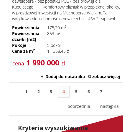
dewelopera - bez podatku PCC - bez prowizji dla
Kupującego Komfortowy bliźniak w przepięknej okolicy,
w prestiżowej inwestycji na Muchoborze Wielkim. Ta
wyjątkowa nieruchomość o powierzchni 143m² zapewni ...
2
Powierzchnia
175,20 m
Powierzchnia
863 m²
działki [m2]
Pokoje
5 pokoi
2
Cena za m
11 358,45 zł
1 990 000
cena
zł
Dodaj do notatnika
zobacz więcej
1
2
3
4
5
6
7
poprzednia
następna
Kryteria wyszukiwania