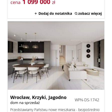
1 099 000
cena
zł
Dodaj do notatnika
zobacz więcej
Wrocław,
Krzyki,
Jagodno
WPN-DS-1742
dom na sprzedaż
Przedstawiamy Państwu nowe mieszkania - bezpośrednio