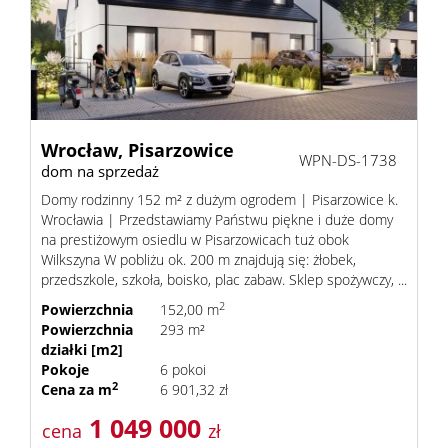
Wrocław,
Pisarzowice
WPN-DS-1738
dom na sprzedaż
Domy rodzinny 152 m² z dużym ogrodem | Pisarzowice k.
Wrocławia | Przedstawiamy Państwu piękne i duże domy
na prestiżowym osiedlu w Pisarzowicach tuż obok
Wilkszyna W pobliżu ok. 200 m znajdują się: żłobek,
przedszkole, szkoła, boisko, plac zabaw. Sklep spożywczy, ...
2
Powierzchnia
152,00 m
Powierzchnia
293 m²
działki [m2]
Pokoje
6 pokoi
2
Cena za m
6 901,32 zł
1 049 000
cena
zł