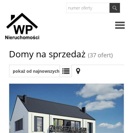
Strona
Domy na sprzedaż
(37 ofert)
główna
O
pokaż od najnowszych
firmie
Oferty
Mieszkan
Domy