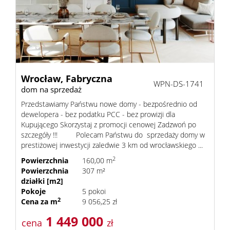
Wrocław,
Fabryczna
WPN-DS-1741
dom na sprzedaż
Przedstawiamy Państwu nowe domy - bezpośrednio od
dewelopera - bez podatku PCC - bez prowizji dla
Kupującego Skorzystaj z promocji cenowej Zadzwoń po
szczegóły !!! Polecam Państwu do sprzedaży domy w
prestiżowej inwestycji zaledwie 3 km od wrocławskiego ...
2
Powierzchnia
160,00 m
Powierzchnia
307 m²
działki [m2]
Pokoje
5 pokoi
2
Cena za m
9 056,25 zł
1 449 000
cena
zł