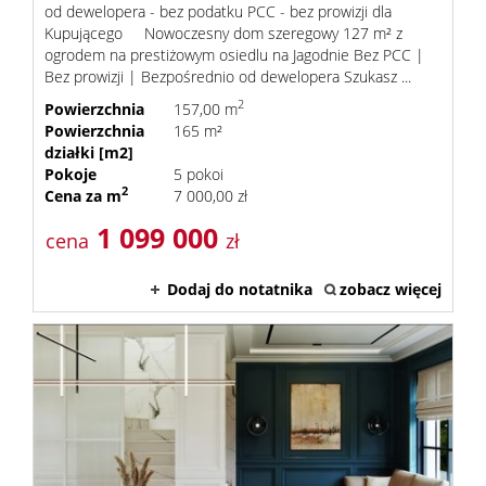
od dewelopera - bez podatku PCC - bez prowizji dla
Kupującego Nowoczesny dom szeregowy 127 m² z
ogrodem na prestiżowym osiedlu na Jagodnie Bez PCC |
Bez prowizji | Bezpośrednio od dewelopera Szukasz ...
2
Powierzchnia
157,00 m
Powierzchnia
165 m²
działki [m2]
Pokoje
5 pokoi
2
Cena za m
7 000,00 zł
1 099 000
cena
zł
Dodaj do notatnika
zobacz więcej