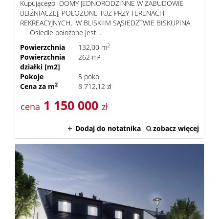
Kupującego DOMY JEDNORODZINNE W ZABUDOWIE
BLIŹNIACZEJ, POŁOŻONE TUŻ PRZY TERENACH
REKREACYJNYCH, W BLISKIIM SĄSIEDZTWIE BISKUPINA
Osiedle położone jest ...
2
Powierzchnia
132,00 m
Powierzchnia
262 m²
działki [m2]
Pokoje
5 pokoi
2
Cena za m
8 712,12 zł
1 150 000
cena
zł
Dodaj do notatnika
zobacz więcej