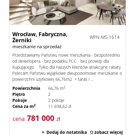
Wrocław,
Fabryczna,
WPN-MS-1614
Żerniki
mieszkanie na sprzedaż
Przedstawiamy Państwu nowe mieszkania - bezpośrednio
od dewelopera - bez podatku PCC - bez prowizji dla
Kupującego Tylko dla naszych klientów atrakcyjne rabaty.
Polecam Państwu wyjątkowe dwupoziomowe mieszkanie o
powierzchni użytkowej 66,76m2 + taras i ...
2
Powierzchnia
66,76 m
Piętro
2
Pokoje
2 pokoje
2
Cena za m
11 698,62 zł
781 000
cena
zł
Dodaj do notatnika
zobacz więcej