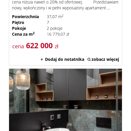
cena niższa nawet o 20% od ofertowej. Przedstawiam
nowy, wykończony i w pełni wyposażony apartament ...
2
Powierzchnia
37,07 m
Piętro
7
Pokoje
2 pokoje
2
Cena za m
16 779,07 zł
622 000
cena
zł
Dodaj do notatnika
zobacz więcej