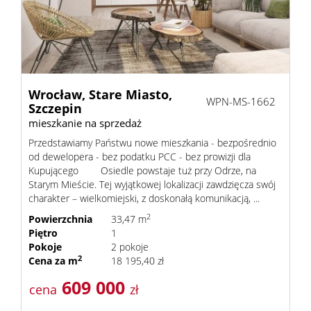
RODO
Kontak
Wrocław,
Stare Miasto,
WPN-MS-1662
Szczepin
mieszkanie na sprzedaż
Kredyt
Przedstawiamy Państwu nowe mieszkania - bezpośrednio
od dewelopera - bez podatku PCC - bez prowizji dla
Kupującego Osiedle powstaje tuż przy Odrze, na
Starym Mieście. Tej wyjątkowej lokalizacji zawdzięcza swój
charakter – wielkomiejski, z doskonałą komunikacją, ...
2
Powierzchnia
33,47 m
Piętro
1
Pokoje
2 pokoje
2
Cena za m
18 195,40 zł
609 000
cena
zł