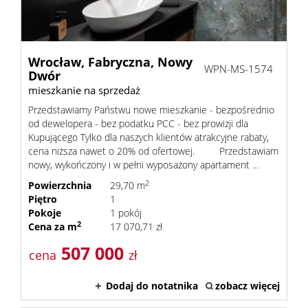
Wrocław,
Fabryczna,
Nowy
WPN-MS-1574
Dwór
mieszkanie na sprzedaż
Przedstawiamy Państwu nowe mieszkanie - bezpośrednio
od dewelopera - bez podatku PCC - bez prowizji dla
Kupującego Tylko dla naszych klientów atrakcyjne rabaty,
cena niższa nawet o 20% od ofertowej. Przedstawiam
nowy, wykończony i w pełni wyposażony apartament ...
2
Powierzchnia
29,70 m
Piętro
1
Pokoje
1 pokój
2
Cena za m
17 070,71 zł
507 000
cena
zł
Dodaj do notatnika
zobacz więcej