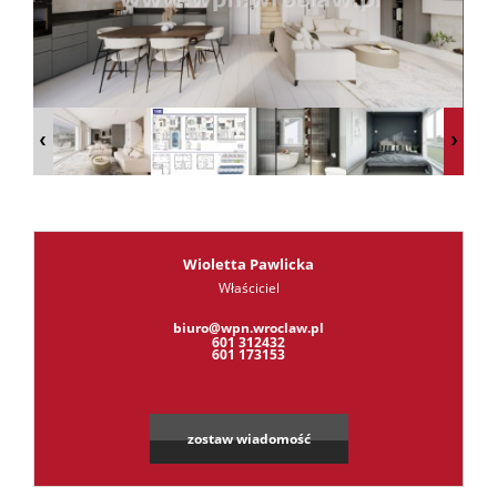
RODO
Kontak
Kredyt
Wioletta Pawlicka
Właściciel
biuro@wpn.wroclaw.pl
601 312432
601 173153
zostaw wiadomość