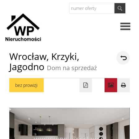
Strona
Wrocław,
Krzyki,
Jagodno
główna
Dom na sprzedaż
O
bez prowizji
firmie
Oferty
Mieszkan
Domy