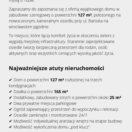
myślą o Tobie.
Zapraszamy do zapoznania się z ofertą wyjątkowego domu w
zabudowie szeregowej o powierzchni
127 m²
, położonego na
nowoczesnym, kameralnym osiedlu przy ul. Bartoka na
wrocławskim Jagodnie.
To miejsce, które łączy komfort życia w otoczeniu zieleni z
wygodą miejskiej infrastruktury. Starannie zaprojektowane
osiedle tworzy bezpieczną przestrzeń dla rodzin, osób
aktywnych oraz wszystkich ceniących wysoką jakość życia.
Najważniejsze atuty nieruchomości
✔ Dom o powierzchni
127 m²
rozłożonej na trzech
kondygnacjach
✔ Działka o powierzchni
165 m²
✔ Dodatkowy, zabudowany strych o powierzchni około
25 m²
✔ Dwa prywatne miejsca parkingowe
✔ Ogród zapewniający przestrzeń do wypoczynku i rekreacji
✔ Osiedle zamknięte i monitorowane 24/7
✔ Możliwość indywidualnej aranżacji wnętrz na etapie budowy
✔ Możliwość wykończenia domu „pod klucz”