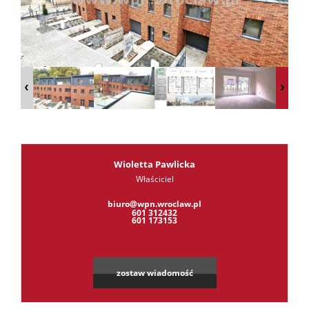
RODO
Kontak
Kredyt
Wioletta Pawlicka
Właściciel
Leaflet
|
©
OpenStreetMap
contributors
biuro@wpn.wroclaw.pl
601 312432
601 173153
zostaw wiadomość