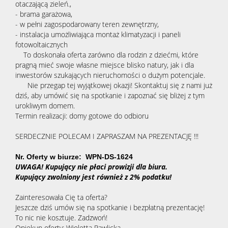
otaczającą zieleń.,
- brama garażowa,
- w pełni zagospodarowany teren zewnętrzny,
- instalacja umożliwiająca montaż klimatyzacji i paneli
fotowoltaicznych
To doskonała oferta zarówno dla rodzin z dziećmi, które
pragną mieć swoje własne miejsce blisko natury, jak i dla
inwestorów szukających nieruchomości o dużym potencjale.
Nie przegap tej wyjątkowej okazji! Skontaktuj się z nami już
dziś, aby umówić się na spotkanie i zapoznać się bliżej z tym
urokliwym domem.
Termin realizacji: domy gotowe do odbioru
SERDECZNIE POLECAM I ZAPRASZAM NA PREZENTACJĘ !!!
Nr. Oferty w biurze: WPN-DS-1624
UWAGA! Kupujący nie płaci prowizji dla biura.
Kupujący zwolniony jest również z 2% podatku!
Zainteresowała Cię ta oferta?
Jeszcze dziś umów się na spotkanie i bezpłatną prezentację!
To nic nie kosztuje. Zadzwoń!
Opiekun oferty: Wioletta Pawlicka