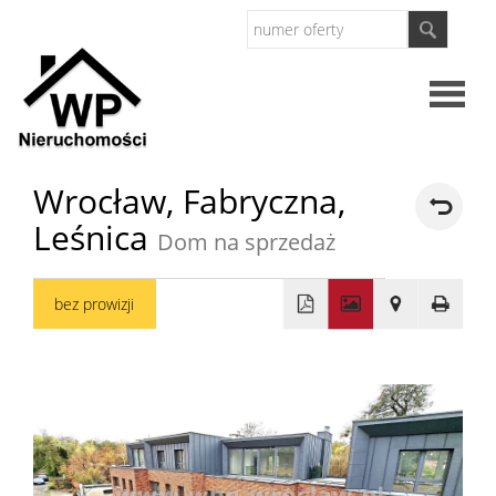
Strona
Wrocław,
Fabryczna,
Leśnica
główna
Dom na sprzedaż
O
bez prowizji
firmie
Oferty
+
−
Mieszkan
Domy