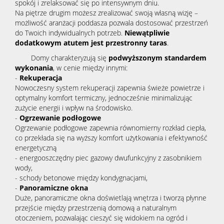
spokój i zrelaksować się po intensywnym dniu.
Na piętrze drugim możesz zrealizować swoją własną wizję –
możliwość aranżacji poddasza pozwala dostosować przestrzeń
do Twoich indywidualnych potrzeb.
Niewątpliwie
dodatkowym atutem jest przestronny taras
.
Domy charakteryzują się
podwyższonym standardem
wykonania
, w cenie między innymi:
-
Rekuperacja
Nowoczesny system rekuperacji zapewnia świeże powietrze i
optymalny komfort termiczny, jednocześnie minimalizując
zużycie energii i wpływ na środowisko.
-
Ogrzewanie podłogowe
Ogrzewanie podłogowe zapewnia równomierny rozkład ciepła,
co przekłada się na wyższy komfort użytkowania i efektywność
energetyczną
- energooszczędny piec gazowy dwufunkcyjny z zasobnikiem
wody,
- schody betonowe między kondygnacjami,
-
Panoramiczne okna
Duże, panoramiczne okna doświetlają wnętrza i tworzą płynne
przejście między przestrzenią domową a naturalnym
otoczeniem, pozwalając cieszyć się widokiem na ogród i