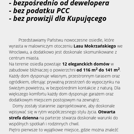
- bezpośrednio od dewelopera
- bez podatku PCC
- bez prowizji dla Kupującego
Przedstawiamy Państwu nowoczesne osiedle, które
wyrasta w malowniczym otoczeniu
Lasu Mokrzańskiego
we
Wrocławiu, a dodatkowo jest doskonale skomunikowane z
centrum miasta.
Na terenie osiedla powstaje
12 eleganckich domów
w
2
2
zabudowie bliźniaczej o powierzchni
od 116 m
do 141 m
.
Każdy dom dysponuje własnym, przestronnym tarasem oraz
ogródkiem, oferując prywatną przestrzeń do wypoczynku na
świeżym powietrzu, w bezpośrednim kontakcie z naturą. Dla
większego komfortu każdy dom dysponuje garażem oraz
dodatkowym miejscem postojowym na zewnątrz.
Domy zostały starannie zaprojektowane, aby doskonale
wpisywać się w rytm współczesnego stylu życia.
Otwarta
strefa dzienna
na parterze stwarza doskonałe warunki do
wspólnych spotkań i rodzinnych chwil.
Piętro pierwsze to wyjątkowe miejsce, gdzie można znaleźć