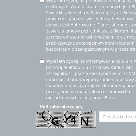
Wyrażam zgodę na przetwarzanie podanych
osobowych. Administratorem danych jest B
Pawlicki. z siedzibą w Smolcu przy ul. Buko
prawo dostępu do swoich danych osobowych
danych jest dobrowolne. Dane zbierane są 
zawarcia umowy pośrednictwa z Biurem i/lub
zakresu obrotu nieruchomościami oraz mogą
przekazywane potencjalnym Kontrahentom
bezpośrednio zaangażowanym w proces tran
Wyrażam zgodę na otrzymywanie od Biura 
pomocą telefonu i/lub środków komunikacji 
szczególności poczty elektronicznej oraz S
informacji handlowej w rozumieniu ustawy z 
świadczeniu usług drogą elektroniczną ora
przesyłanie mi materiałów reklamowych ora
nieruchomości i usług przez Biuro.
Kod zabezpieczający