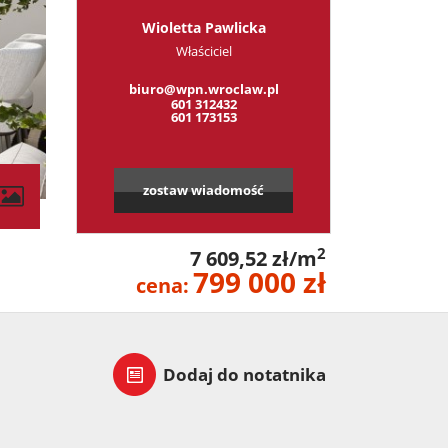
Wioletta Pawlicka
Właściciel
biuro@wpn.wroclaw.pl
601 312432
601 173153
zostaw wiadomość
contributors
2
7 609,52 zł/m
799 000 zł
cena:
Dodaj do notatnika