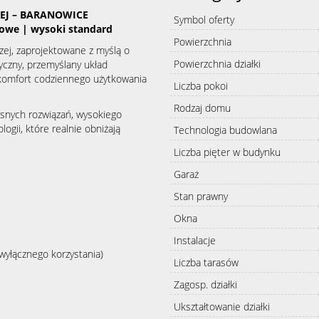
EJ – BARANOWICE
Symbol oferty
jowe | wysoki standard
Powierzchnia
zej, zaprojektowane z myślą o
Powierzchnia działki
yczny, przemyślany układ
 komfort codziennego użytkowania
Liczba pokoi
Rodzaj domu
snych rozwiązań, wysokiego
gii, które realnie obniżają
Technologia budowlana
Liczba pięter w budynku
Garaż
Stan prawny
Okna
Instalacje
yłącznego korzystania)
Liczba tarasów
Zagosp. działki
Ukształtowanie działki