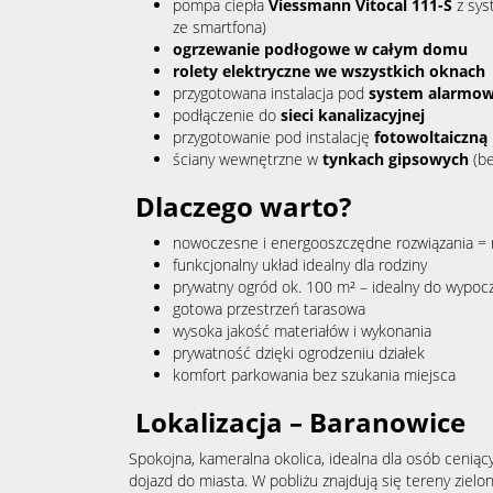
pompa ciepła
Viessmann Vitocal 111-S
z sys
ze smartfona)
ogrzewanie podłogowe w całym domu
rolety elektryczne we wszystkich oknach
przygotowana instalacja pod
system alarmo
podłączenie do
sieci kanalizacyjnej
przygotowanie pod instalację
fotowoltaiczną
ściany wewnętrzne w
tynkach gipsowych
(be
Dlaczego warto?
nowoczesne i energooszczędne rozwiązania = 
funkcjonalny układ idealny dla rodziny
prywatny ogród ok. 100 m² – idealny do wypoczy
gotowa przestrzeń tarasowa
wysoka jakość materiałów i wykonania
prywatność dzięki ogrodzeniu działek
komfort parkowania bez szukania miejsca
Lokalizacja – Baranowice
Spokojna, kameralna okolica, idealna dla osób ceniący
dojazd do miasta. W pobliżu znajdują się tereny zielone