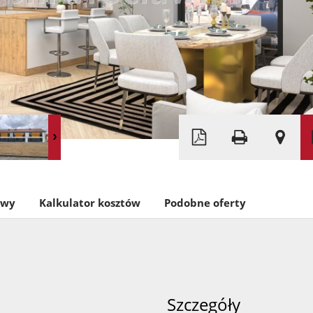
Leaflet
|
©
OpenStreetMap
owy
Kalkulator kosztów
Podobne oferty
Szczegóły