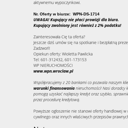
aktywnemu wypoczynkowi.
Nr. Oferty w biurze: WPN-DS-1714
UWAGA! Kupujący nie płaci prowizji dla biura.
Kupujący zwolniony jest również z 2% podatku!
Zainteresowała Cię ta oferta?
Jeszcze dziś umów się na spotkanie i bezpłatną prezen
Zadzwoń!
Opiekun oferty: Wioletta Pawlicka
Tel: 601-312432, 601-173153
WP NIERUCHOMOŚCI
www.wpn.wroclaw.pl
Współpracujemy z 20 bankami co pozwala naszym kli
warunki finansowania
nieruchomości! Nasi doradcy k
pomogą uzyskać najlepszy kredyt oraz szybko, sprawnie
przez procedurę kredytową.
Powyższe ogłoszenie nie stanowi oferty handlowej w 
cywilnego oraz innych właściwych przepisów prawnyc