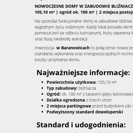
NOWOCZESNE DOMY W ZABUDOWIE BLIŹNIACZ
105,10 m² | ogród ok. 100 m² | 2 miejsca posto
Na sprzedaż funkcjonalne domy w zabudowie bliźniac
wygodnym życiu rodzinnym. Każdy lokal posiada ident
pomieszczeń (w odbiciu lustrzanym), który zapewnia
oraz dużą swobodę aranżacji.
Inwestycja
w Baranowicach
to połączenie nowocze
standardu wykonania oraz energooszczędnych technolo
koszty utrzymania domu.
Najważniejsze informacje:
Powierzchnia użytkowa:
105,10 m²
Typ zabudowy:
bliźniacza
Ogród:
ok. 100 m² z tarasem (płyty betonowe)
Działka ogrodzona
z trzech stron
2 miejsca parkingowe
przed budynkiem (do w
Podwyższony standard deweloperski
Standard i udogodnienia: