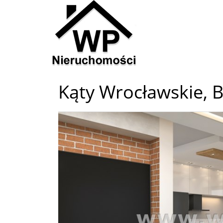
Kąty Wrocławskie,
B
+
−