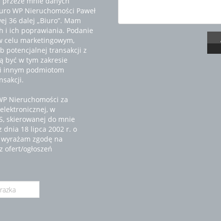
 przeze mnie danych
iuro WP Nieruchomości Paweł
wej 36 dalej „Biuro”. Mam
 i ich poprawiania. Podanie
w celu marketingowym,
 potencjalnej transakcji z
 być w tym zakresie
 i innym podmiotom
sakcji.
WP Nieruchomości za
elektronicznej, w
MS, skierowanej do mnie
dnia 18 lipca 2002 r. o
z wyrażam zgodę na
z ofert/ogłoszeń