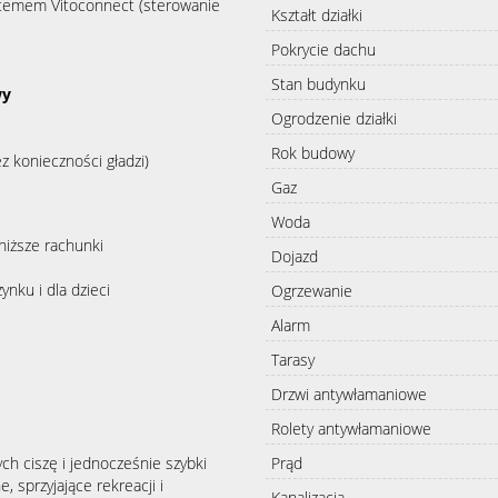
temem Vitoconnect (sterowanie
Kształt działki
Pokrycie dachu
Stan budynku
wy
Ogrodzenie działki
Rok budowy
z konieczności gładzi)
Gaz
Woda
niższe rachunki
Dojazd
nku i dla dzieci
Ogrzewanie
Alarm
Tarasy
Drzwi antywłamaniowe
Rolety antywłamaniowe
ch ciszę i jednocześnie szybki
Prąd
, sprzyjające rekreacji i
Kanalizacja