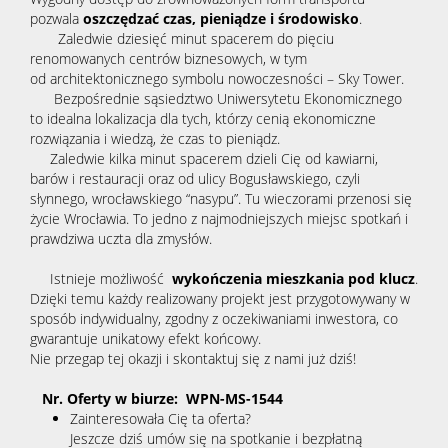
pozwala
oszczędzać czas, pieniądze i środowisko
.
Zaledwie dziesięć minut spacerem do pięciu
renomowanych centrów biznesowych, w tym
od architektonicznego symbolu nowoczesności – Sky Tower.
Bezpośrednie sąsiedztwo Uniwersytetu Ekonomicznego
to idealna lokalizacja dla tych, którzy cenią ekonomiczne
rozwiązania i wiedzą, że czas to pieniądz.
Zaledwie kilka minut spacerem dzieli Cię od kawiarni,
barów i restauracji oraz od ulicy Bogusławskiego, czyli
słynnego, wrocławskiego “nasypu”. Tu wieczorami przenosi się
życie Wrocławia. To jedno z najmodniejszych miejsc spotkań i
prawdziwa uczta dla zmysłów.
Istnieje możliwość
wykończenia mieszkania pod klucz
.
Dzięki temu każdy realizowany projekt jest przygotowywany w
sposób indywidualny, zgodny z oczekiwaniami inwestora, co
gwarantuje unikatowy efekt końcowy.
Nie przegap tej okazji i skontaktuj się z nami już dziś!
Nr. Oferty w biurze: WPN-MS-1544
Zainteresowała Cię ta oferta?
Jeszcze dziś umów się na spotkanie i bezpłatną