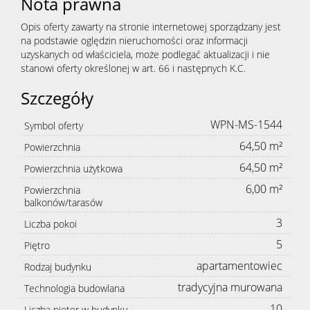
Nota prawna
Opis oferty zawarty na stronie internetowej sporządzany jest
na podstawie oględzin nieruchomości oraz informacji
uzyskanych od właściciela, może podlegać aktualizacji i nie
stanowi oferty określonej w art. 66 i następnych K.C.
Szczegóły
WPN-MS-1544
Symbol oferty
64,50 m²
Powierzchnia
64,50 m²
Powierzchnia użytkowa
6,00 m²
Powierzchnia
balkonów/tarasów
3
Liczba pokoi
5
Piętro
apartamentowiec
Rodzaj budynku
tradycyjna murowana
Technologia budowlana
10
Liczba pięter w budynku