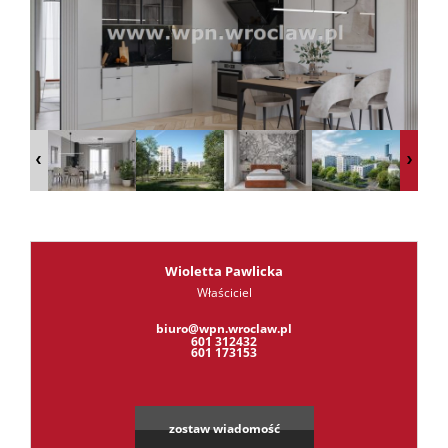
RODO
Kontak
Kredyt
Wioletta Pawlicka
Właściciel
Leaflet
|
©
OpenStreetMap
contributors
biuro@wpn.wroclaw.pl
601 312432
601 173153
zostaw wiadomość