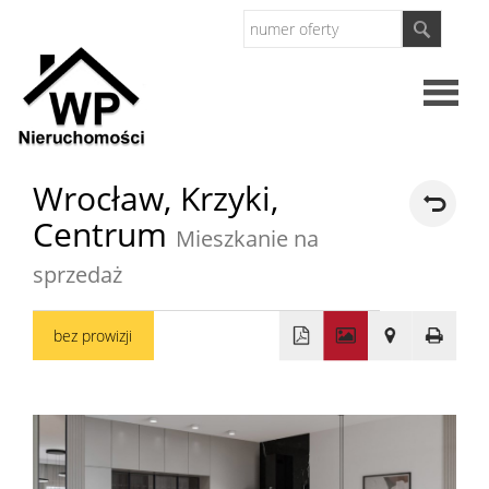
Strona
Wrocław,
Krzyki,
Centrum
główna
Mieszkanie na
O
sprzedaż
firmie
Oferty
bez prowizji
+
Mieszkan
−
Domy