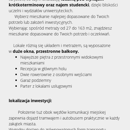
krótkoterminowy oraz najem studencki
, dzięki bliskości
uczelni i wydziałów uniwersyteckich.
Wybierz mieszkanie najlepiej dopasowane do Twoich
potrzeb lub założeń inwestycyjnych.
Wybierając spośród metraży od 27 do 163 m2, znajdziesz
mieszkanie dopasowane do Twoich potrzeb i oczekiwań.
Lokale różnią się układem i metrażem, są wyposażone
w
duże okna, przestronne balkony.
Najwyższe piętra z przestronnymi widokowymi
mieszkaniami
Recepcja w głównym holu
Dwie rowerownie z osobnymi wejściami
Garaż podziemny
Parter z lokalami usługowymi
lokalizacja inwestycji:
Położenie tuż obok węzłów komunikacji miejskiej
zapewnia dojazd tramwajem i autobusem praktycznie w każdy
zakątek miasta.
Wygodny dostęp do zrównoważonych form transportu