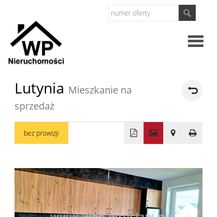
Strona
Lutynia
Mieszkanie na
główna
sprzedaż
O
bez prowizji
firmie
Oferty
+
−
Mieszkan
Domy