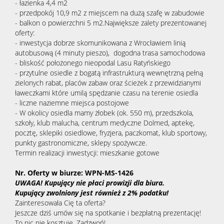
- łazienka 4,4 m2
- przedpokój 10,9 m2 z miejscem na dużą szafę w zabudowie
- balkon o powierzchni 5 m2.
Największe zalety prezentowanej
oferty:
- inwestycja dobrze skomunikowana z Wrocławiem linią
autobusową (4 minuty pieszo), dogodna trasa samochodowa
- bliskość położonego nieopodal Lasu Ratyńskiego
- przytulne osiedle z bogatą infrastrukturą wewnętrzną pełną
zielonych rabat, placów zabaw oraz ścieżek z przewidzianymi
ławeczkami które umilą spędzanie czasu na terenie osiedla
- liczne naziemne miejsca postojowe
-
W okolicy osiedla mamy żłobek (ok. 550 m), przedszkola,
szkoły, klub malucha, centrum medyczne Dolmed, aptekę,
pocztę, sklepiki osiedlowe, fryzjera, paczkomat, klub sportowy,
punkty gastronomiczne, sklepy spożywcze.
Termin realizacji inwestycji: mieszkanie gotowe
Nr. Oferty w biurze: WPN-MS-1426
UWAGA! Kupujący nie płaci prowizji dla biura.
Kupujący zwolniony jest również z 2% podatku!
Zainteresowała Cię ta oferta?
Jeszcze dziś umów się na spotkanie i bezpłatną prezentację!
To nic nie kosztuje. Zadzwoń!