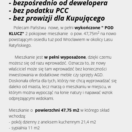
- bezpośrednio od dewelopera
- bez podatku PCC
- bez prowizji dla Kupującego
Polecam Państwu nowe, w pełni
wykończone " POD
2
KLUCZ"
2 pokojowe mieszkanie o pow. 47,75m
na nowo
powstającym osiedlu tuż pod Wrocławiem w okolicy Lasu
Ratyńskiego.
Mieszkanie jest
w pełni wyposażone
, dzięki czemu
możesz się od razu wprowadzić. Oznacza to, że nowy
właściciel może się tam wprowadzić bez konieczności
inwestowania w dodatkowe meble czy sprzęty AGD.
Doskonała oferta dla tych, którzy nie chcą wyprowadzać się
daleko od miasta, lecz marzą o mieszkaniu w miejscu, w
którym można wypocząć na łonie natury i napawać wzrok
odprężającymi widokami.
Mieszkanie o
powierzchni 47,75 m2
w którego skład
wchodzą:
- pokój dzienny z aneksem kuchennym 21,4 m2
- sypialnia 11 m2