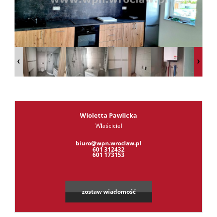
RODO
Kontak
Kredyt
Wioletta Pawlicka
Właściciel
Leaflet
|
©
OpenStreetMap
contributors
biuro@wpn.wroclaw.pl
601 312432
601 173153
zostaw wiadomość