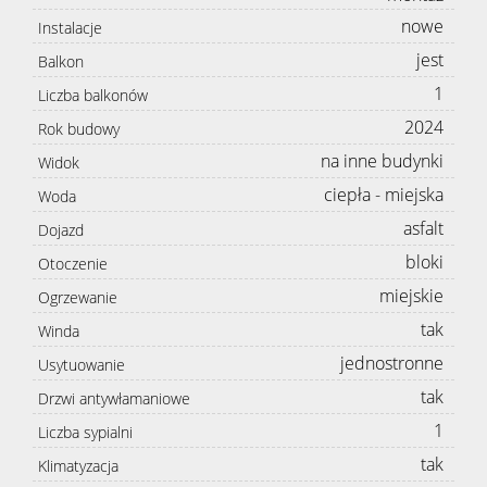
nowe
Instalacje
jest
Balkon
1
Liczba balkonów
2024
Rok budowy
na inne budynki
Widok
ciepła - miejska
Woda
asfalt
Dojazd
bloki
Otoczenie
miejskie
Ogrzewanie
tak
Winda
jednostronne
Usytuowanie
tak
Drzwi antywłamaniowe
1
Liczba sypialni
tak
Klimatyzacja