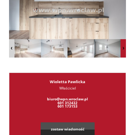
RODO
Kontak
Kredyt
Wioletta Pawlicka
Właściciel
Leaflet
|
©
OpenStreetMap
contributors
biuro@wpn.wroclaw.pl
601 312432
601 173153
zostaw wiadomość