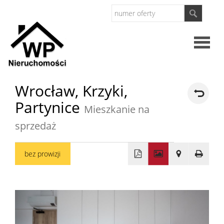
Strona
Wrocław,
Krzyki,
Partynice
główna
Mieszkanie na
O
sprzedaż
firmie
Oferty
bez prowizji
+
Mieszkan
−
Domy