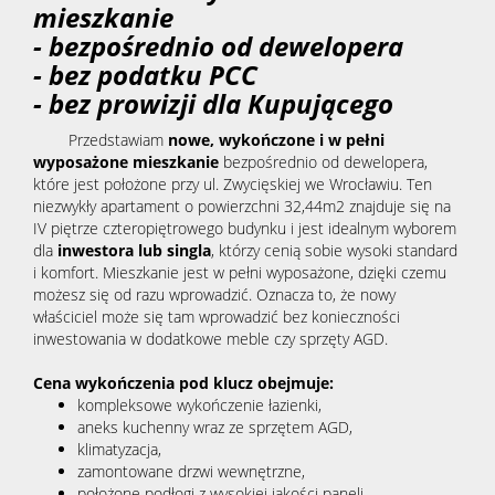
mieszkanie
- bezpośrednio od dewelopera
- bez podatku PCC
- bez prowizji dla Kupującego
Przedstawiam
nowe, wykończone i w pełni
wyposażone mieszkanie
bezpośrednio od dewelopera,
które jest położone przy ul. Zwycięskiej we Wrocławiu. Ten
niezwykły apartament o powierzchni 32,44m2 znajduje się na
IV piętrze czteropiętrowego budynku i jest idealnym wyborem
dla
inwestora lub singla
, którzy cenią sobie wysoki standard
i komfort. Mieszkanie jest w pełni wyposażone, dzięki czemu
możesz się od razu wprowadzić. Oznacza to, że nowy
właściciel może się tam wprowadzić bez konieczności
inwestowania w dodatkowe meble czy sprzęty AGD.
Cena wykończenia pod klucz obejmuje:
kompleksowe wykończenie łazienki,
aneks kuchenny wraz ze sprzętem AGD,
klimatyzacja,
zamontowane drzwi wewnętrzne,
położone podłogi z wysokiej jakości paneli,