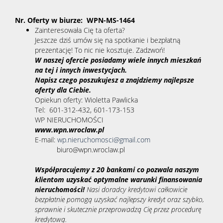
Nr. Oferty w biurze: WPN-MS-1464
Zainteresowała Cię ta oferta?
Jeszcze dziś umów się na spotkanie i bezpłatną
prezentację! To nic nie kosztuje. Zadzwoń!
W naszej ofercie posiadamy wiele innych mieszkań
na tej i innych inwestycjach.
Napisz czego poszukujesz a znajdziemy najlepsze
oferty dla Ciebie.
Opiekun oferty:
Wioletta Pawlicka
Tel: 601-312-432, 601-173-153
WP NIERUCHOMOŚCI
www.wpn.wroclaw.pl
E-mail:
wp.nieruchomosci@gmail.com
biuro@wpn.wroclaw.pl
Współpracujemy z 20 bankami co pozwala naszym
klientom uzyskać optymalne warunki finansowania
nieruchomości!
Nasi doradcy kredytowi całkowicie
bezpłatnie pomogą uzyskać najlepszy kredyt oraz szybko,
sprawnie i skutecznie przeprowadzą Cię przez procedurę
kredytową.