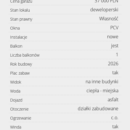
37 000 PLN
Cena garażu
deweloperski
Stan lokalu
Własność
Stan prawny
PCV
Okna
nowe
Instalacje
jest
Balkon
1
Liczba balkonów
2026
Rok budowy
tak
Plac zabaw
na inne budynki
Widok
ciepła - miejska
Woda
asfalt
Dojazd
działki zabudowane
Otoczenie
c.o.
Ogrzewanie
tak
Winda