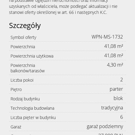
na podstawie oględzin nieruchomości oraz informacji
uzyskanych od właściciela, może podlegać aktualizacji i nie
stanowi oferty określonej w art. 66 i następnych K.C.
Szczegóły
WPN-MS-1732
Symbol oferty
41,08 m²
Powierzchnia
41,08 m²
Powierzchnia użytkowa
4,30 m²
Powierzchnia
balkonów/tarasów
2
Liczba pokoi
parter
Piętro
blok
Rodzaj budynku
tradycyjna
Technologia budowlana
6
Liczba pięter w budynku
garaż podziemny
Garaż