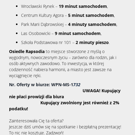
Wrocławski Rynek –
19 minut samochodem
,
Centrum Kultury Agora –
5 minut samochodem
,
Park Marii Dąbrowskiej –
4 minuty samochodem
,
Las Osobowicki –
9 minut samochodem
,
Szkoła Podstawowa nr 101 –
2 minuty pieszo
.
Osiedle Rapsodia
to miejsce stworzone z myślą o
wygodnym, nowoczesnym życiu – zarówno dla rodzin, jak i
osób aktywnych zawodowo. To inwestycja, w której
codzienność nabiera harmonii, a miasto jest zawsze na
wyciągnięcie ręki.
Nr. Oferty w biurze: WPN-MS-1
732
UWAGA! Kupujący
nie płaci prowizji dla biura
Kupujący zwolniony jest również z 2%
podatku!
Zainteresowała Cię ta oferta?
Jeszcze dziś umów się na spotkanie i bezpłatną prezentację!
To nic nie kosztuje. Zadzwoń!