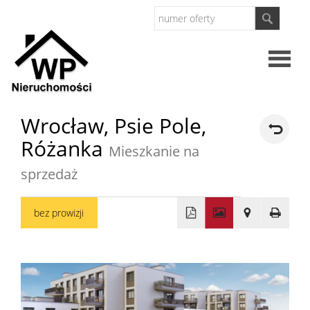
Strona
Wrocław,
Psie Pole,
Różanka
główna
Mieszkanie na
O
sprzedaż
firmie
Oferty
bez prowizji
+
Mieszkan
−
Domy