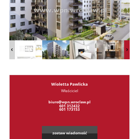
RODO
Kontak
Kredyt
Wioletta Pawlicka
Właściciel
Leaflet
|
©
OpenStreetMap
contributors
biuro@wpn.wroclaw.pl
601 312432
601 173153
zostaw wiadomość