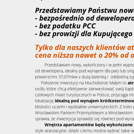
Przedstawiamy Państwu now
- bezpośrednio od deweloper
- bez podatku PCC
- bez prowizji dla Kupującego
Tylko dla naszych klientów a
cena niższa nawet o 20% od o
Przedstawiam nowy, wykończony i w pełni wypos
od dewelopera, idealny pod wynajem dla pary lub si
powierzchni 37,07mkw z dużą łazienką i oddzielną syp
Położenie inwestycji na Muchoborze Małym to
at
osób, które chcą efektywnie zainwestować swój kapita
czołowych miast turystycznych w Polsce, przyciąga mil
lokalizację
idealną pod wynajem krótkoterminow
bliskości uczelni i wydziałów uniwersyteckich. Z kole
Wrocławskim Parkiem Przemysłowym a Wrocławskim 
sprawia, że inwestycja sprawdzi się również pod wy
Wnętrza apartamentów będą wykończone 
style aranżacyjne, dzięki czemu można wybrać takie 