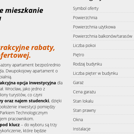
e mieszkanie
Symbol oferty
a
Powierzchnia
Powierzchnia użytkowa
Powierzchnia balkonów/tarasów
trakcyjne rabaty,
Liczba pokoi
fertowej.
Piętro
Rodzaj budynku
ażony apartament bezpośrednio
ngla. Dwupokojowy apartament o
Liczba pięter w budynku
ialnią.
Garaż
rakcyjna opcja inwestycyjna
dla
ł. Wrocław, jako jedno z
Cena garażu
iony turystów, co czyni
y oraz najem studencki
, dzięki
Stan lokalu
i położenie inwestycji pomiędzy
Stan prawny
Parkiem Technologicznym
najem pracownikom.
Okna
pod klucz
– do wyboru są trzy
Instalacje
wykończenie, które będzie