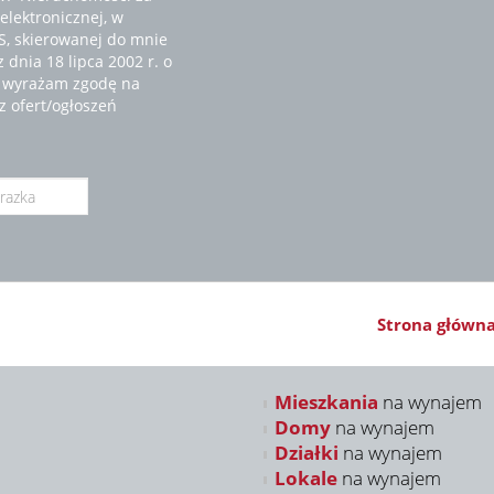
elektronicznej, w
MS, skierowanej do mnie
dnia 18 lipca 2002 r. o
z wyrażam zgodę na
z ofert/ogłoszeń
Strona główn
Mieszkania
na wynajem
Domy
na wynajem
Działki
na wynajem
Lokale
na wynajem