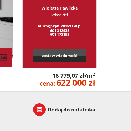
Wioletta Pawlicka
Właściciel
biuro@wpn.wroclaw.pl
601 312432
601 173153
zostaw wiadomość
contributors
2
16 779,07 zł/m
622 000 zł
cena:
Dodaj do notatnika