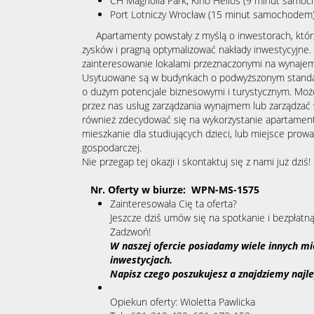
CH Magnolia Park, Kino Helios (9 minut samo
Port Lotniczy Wrocław (15 minut samochodem
Apartamenty powstały z myślą o inwestorach, którz
zysków i pragną optymalizować nakłady inwestycyjne
zainteresowanie lokalami przeznaczonymi na wynajem
Usytuowane są w budynkach o podwyższonym standar
o dużym potencjale biznesowymi i turystycznym. Mo
przez nas usług zarządzania wynajmem lub zarządza
również zdecydować się na wykorzystanie apartament
mieszkanie dla studiujących dzieci, lub miejsce prowad
gospodarczej.
Nie przegap tej okazji i skontaktuj się z nami już 
Nr. Oferty w biurze: WPN-MS-1575
Zainteresowała Cię ta oferta?
Jeszcze dziś umów się na spotkanie i bezpłatną 
Zadzwoń!
W naszej ofercie posiadamy wiele innych mie
inwestycjach.
Napisz czego poszukujesz a znajdziemy najle
Opiekun oferty:
Wioletta Pawlicka