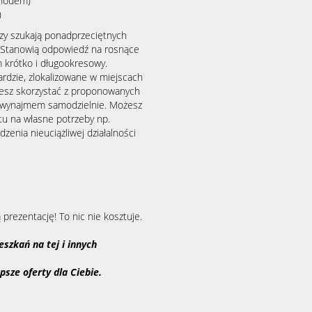
chodem)
)
y szukają ponadprzeciętnych
. Stanowią odpowiedź na rosnące
 krótko i długookresowy.
dzie, zlokalizowane w miejscach
żesz skorzystać z proponowanych
ć wynajmem samodzielnie. Możesz
u na własne potrzeby np.
zenia nieuciążliwej działalności
dziś!
prezentację! To nic nie kosztuje.
szkań na tej i innych
psze oferty dla Ciebie.