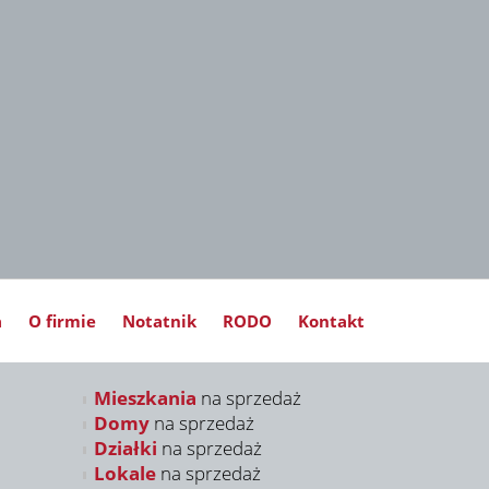
a
O firmie
Notatnik
RODO
Kontakt
Mieszkania
na sprzedaż
Domy
na sprzedaż
Działki
na sprzedaż
Lokale
na sprzedaż