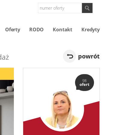
Oferty
RODO
Kontakt
Kredyty
daż
powrót
98
ofert