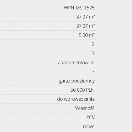
WPN-MS-1575
37,07 m²
37,07 m²
5,00 m²
2
7
apartamentowiec
7
garaż podziemny
50 000 PLN
do wprowadzenia
Własność
PCV
nowe