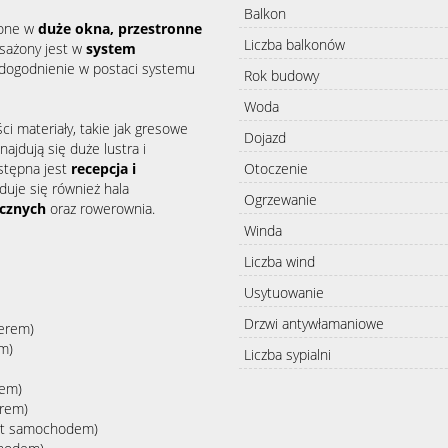
Balkon
one w
duże okna, przestronne
Liczba balkonów
osażony jest w
system
udogodnienie w postaci systemu
Rok budowy
Woda
 materiały, takie jak gresowe
Dojazd
ajdują się duże lustra i
stępna jest
recepcja i
Otoczenie
jduje się również hala
Ogrzewanie
ycznych
oraz rowerownia.
Winda
Liczba wind
Usytuowanie
Drzwi antywłamaniowe
cerem)
em)
Liczba sypialni
rem)
erem)
nut samochodem)