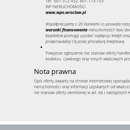
Tel: 601-312-432, 601-173-153
WP NIERUCHOMOŚCI
www.wpn.wroclaw.pl
Współpracujemy z 20 bankami co pozwala nasz
warunki finansowania
nieruchomości! Nasi dor
bezpłatnie pomogą uzyskać najlepszy kredyt oraz
przeprowadzą Cię przez procedurę kredytową.
Powyższe ogłoszenie nie stanowi oferty handlo
kodeksu cywilnego oraz innych właściwych pr
Nota prawna
Opis oferty zawarty na stronie internetowej sporządz
nieruchomości oraz informacji uzyskanych od właścicie
nie stanowi oferty określonej w art. 66 i następnych K