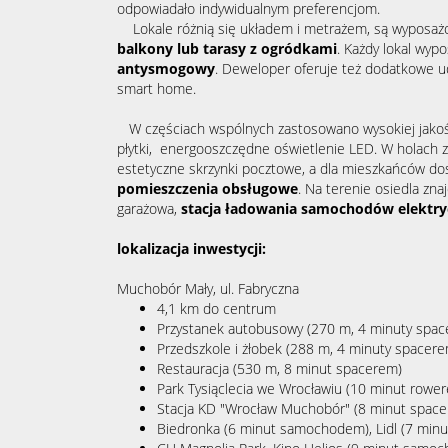
odpowiadało indywidualnym preferencjom.
Lokale różnią się układem i metrażem, są wyposaż
balkony lub tarasy z ogródkami
. Każdy lokal wyp
antysmogowy
. Deweloper oferuje też dodatkowe 
smart home.
W częściach wspólnych zastosowano wysokiej jakości
płytki, energooszczędne oświetlenie LED. W holach zn
estetyczne skrzynki pocztowe, a dla mieszkańców do
pomieszczenia obsługowe
. Na terenie osiedla zna
garażowa,
stacja ładowania samochodów elektr
lokalizacja inwestycji:
Muchobór Mały, ul. Fabryczna
4,1 km do centrum
Przystanek autobusowy (270 m, 4 minuty spa
Przedszkole i żłobek (288 m, 4 minuty spacer
Restauracja (530 m, 8 minut spacerem)
Park Tysiąclecia we Wrocławiu (10 minut rowe
Stacja KD "Wrocław Muchobór" (8 minut spac
Biedronka (6 minut samochodem), Lidl (7 mi