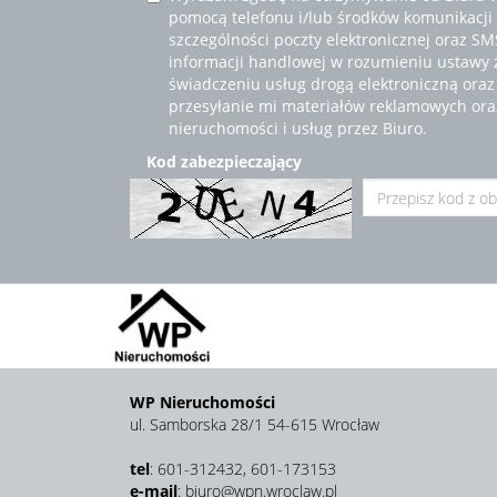
pomocą telefonu i/lub środków komunikacji 
szczególności poczty elektronicznej oraz S
informacji handlowej w rozumieniu ustawy z 
świadczeniu usług drogą elektroniczną ora
przesyłanie mi materiałów reklamowych ora
nieruchomości i usług przez Biuro.
Kod zabezpieczający
WP Nieruchomości
ul. Samborska 28/1 54-615 Wrocław
tel
: 601-312432, 601-173153
e-mail
: biuro@wpn.wroclaw.pl