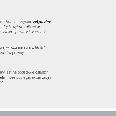
ym klientom uzyskać
optymalne
adcy kredytowi całkowicie
 szybko, sprawnie i skutecznie
wej w rozumieniu art. 66 & 1
zepisów prawnych.
any jest na podstawie oględzin
la, może podlegać aktualizacji i
.C.