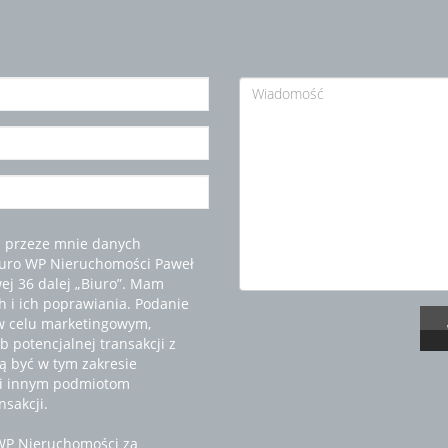
 przeze mnie danych
iuro WP Nieruchomości Paweł
wej 36 dalej „Biuro”. Mam
 i ich poprawiania. Podanie
w celu marketingowym,
 potencjalnej transakcji z
 być w tym zakresie
 i innym podmiotom
sakcji.
WP Nieruchomości za