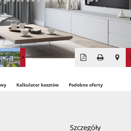
Leaflet
|
©
OpenStreetMap
owy
Kalkulator kosztów
Podobne oferty
Szczegóły