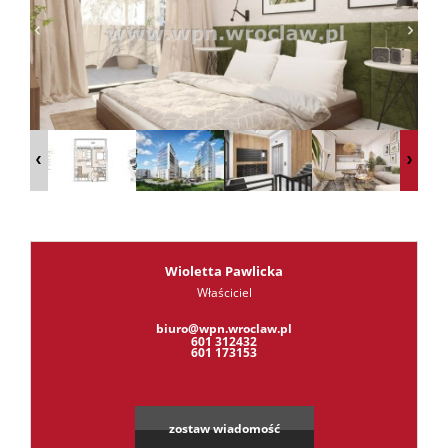
RODO
Kontak
Kredyt
Wioletta Pawlicka
Właściciel
Leaflet
|
©
OpenStreetMap
contributors
biuro@wpn.wroclaw.pl
601 312432
601 173153
zostaw wiadomość