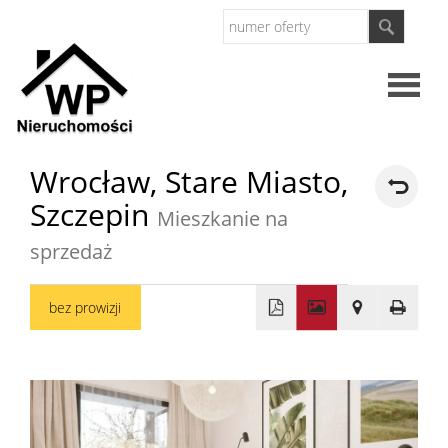
Strona
Wrocław,
Stare Miasto,
Szczepin
główna
Mieszkanie na
O
sprzedaż
firmie
Oferty
bez prowizji
+
Mieszkan
−
Domy