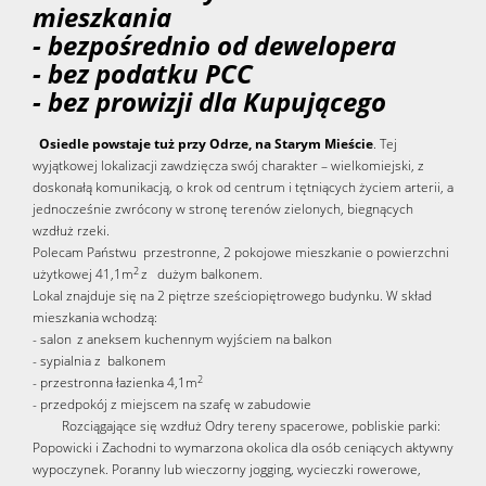
mieszkania
- bezpośrednio od dewelopera
- bez podatku PCC
- bez prowizji dla Kupującego
Osiedle powstaje tuż przy Odrze, na Starym Mieście
. Tej
wyjątkowej lokalizacji zawdzięcza swój charakter – wielkomiejski, z
doskonałą komunikacją, o krok od centrum i tętniących życiem arterii, a
jednocześnie zwrócony w stronę terenów zielonych, biegnących
wzdłuż rzeki.
Polecam Państwu przestronne, 2 pokojowe mieszkanie o powierzchni
2
użytkowej 41,1m
z dużym balkonem.
Lokal znajduje się na 2 piętrze sześciopiętrowego budynku. W skład
mieszkania wchodzą:
- salon
z aneksem kuchennym wyjściem na balkon
- sypialnia z balkonem
2
- przestronna łazienka 4,1m
- przedpokój z miejscem na szafę w zabudowie
Rozciągające się wzdłuż Odry tereny spacerowe, pobliskie parki:
Popowicki i Zachodni to wymarzona okolica dla osób ceniących aktywny
wypoczynek. Poranny lub wieczorny jogging, wycieczki rowerowe,