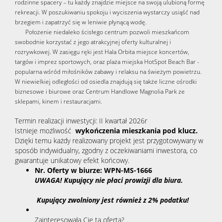
rodzinne spacery – tu każdy znajdzie miejsce na swoją ulubioną formę
rekreacji. W poszukiwaniu spokoju i wyciszenia wystarczy usiąść nad
brzegiem i zapatrzyć się w leniwie płynącą wodę.
Położenie niedaleko ścisłego centrum pozwoli mieszkańcom
swobodnie korzystać z jego atrakcyjnej oferty kulturalnej i
rozrywkowej. W zasięgu ręki jest Hala Orbita miejsce koncertów,
targów i imprez sportowych, oraz plaża miejska HotSpot Beach Bar -
popularna wśród miłośników zabawy i relaksu na świeżym powietrzu.
W niewielkiej odległości od osiedla znajdują się także liczne ośrodki
biznesowe i biurowe oraz Centrum Handlowe Magnolia Park ze
sklepami, kinem i restauracjami.
Termin realizacji inwestycji: II kwartał 2026r
Istnieje możliwość
wykończenia mieszkania pod klucz.
Dzięki temu każdy realizowany projekt jest przygotowywany w
sposób indywidualny, zgodny z oczekiwaniami inwestora, co
gwarantuje unikatowy efekt końcowy.
Nr. Oferty w biurze: WPN-MS-1666
UWAGA! Kupujący nie płaci prowizji dla biura.
 Kupujący zwolniony jest również z 2% podatku!
Zainteresowała Cię ta oferta?