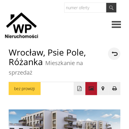
Strona
Wrocław,
Psie Pole,
Różanka
główna
Mieszkanie na
O
sprzedaż
firmie
Oferty
bez prowizji
+
Mieszkan
−
Domy