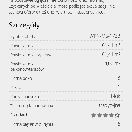
na podstawie oględzin nieruchomości oraz informacji
uzyskanych od właściciela, może podlegać aktualizacji i nie
stanowi oferty określonej w art. 66 i następnych K.C.
Szczegóły
WPN-MS-1733
Symbol oferty
61,41 m²
Powierzchnia
61,41 m²
Powierzchnia użytkowa
4,00 m²
Powierzchnia
balkonów/tarasów
3
Liczba pokoi
1
Piętro
blok
Rodzaj budynku
tradycyjna
Technologia budowlana
Standard
6
Liczba pięter w budynku