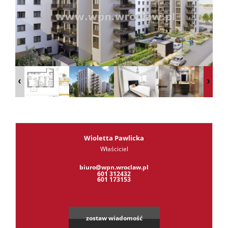
RODO
Kontak
Kredyt
Wioletta Pawlicka
Właściciel
Leaflet
|
©
OpenStreetMap
contributors
biuro@wpn.wroclaw.pl
601 312432
601 173153
zostaw wiadomość