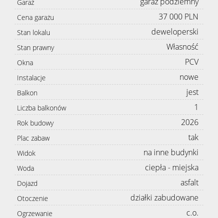
garaż podziemny
Garaż
37 000 PLN
Cena garażu
deweloperski
Stan lokalu
Własność
Stan prawny
PCV
Okna
nowe
Instalacje
jest
Balkon
1
Liczba balkonów
2026
Rok budowy
tak
Plac zabaw
na inne budynki
Widok
ciepła - miejska
Woda
asfalt
Dojazd
działki zabudowane
Otoczenie
c.o.
Ogrzewanie