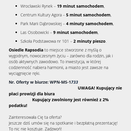
Wrocławski Rynek –
19 minut samochodem
,
Centrum Kultury Agora –
5 minut samochodem
,
Park Marii Dąbrowskiej –
4 minuty samochodem
,
Las Osobowicki –
9 minut samochodem
,
Szkoła Podstawowa nr 101 –
2 minuty pieszo
.
Osiedle Rapsodia
to miejsce stworzone z myślą o
wygodnym, nowoczesnym życiu – zarówno dla rodzin, jak i
osób aktywnych zawodowo. To inwestycja, w której
codzienność nabiera harmonii, a miasto jest zawsze na
wyciągnięcie ręki.
Nr. Oferty w biurze: WPN-MS-1
733
UWAGA! Kupujący nie
płaci prowizji dla biura
Kupujący zwolniony jest również z 2%
podatku!
Zainteresowała Cię ta oferta?
Jeszcze dziś umów się na spotkanie i bezpłatną prezentację!
To nic nie kosztuje. Zadzwoń!