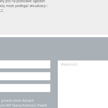
any jest na podstawie oględzin
la, może podlegać aktualizacji i
.C.
 przeze mnie danych
iuro WP Nieruchomości Paweł