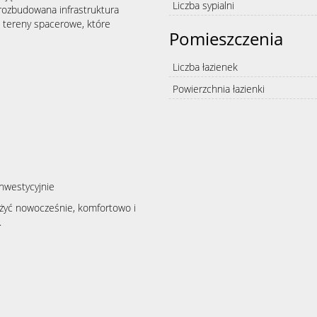
Liczba sypialni
, rozbudowana infrastruktura
i tereny spacerowe, które
Pomieszczenia
Liczba łazienek
Powierzchnia łazienki
inwestycyjnie
żyć nowocześnie, komfortowo i
.