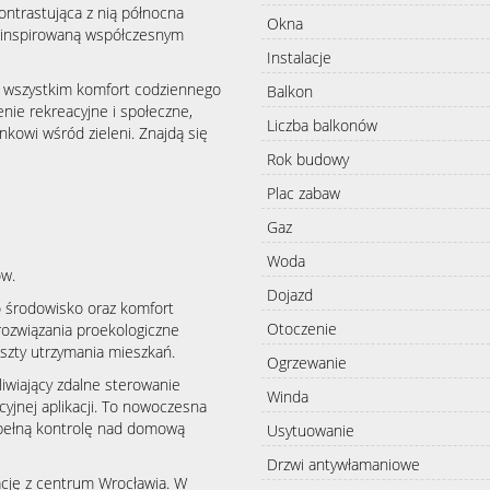
ontrastująca z nią północna
Okna
ść inspirowaną współczesnym
Instalacje
e wszystkim komfort codziennego
Balkon
enie rekreacyjne i społeczne,
Liczba balkonów
nkowi wśród zieleni. Znajdą się
Rok budowy
Plac zabaw
Gaz
Woda
ów.
Dojazd
o środowisko oraz komfort
Otoczenie
ozwiązania proekologiczne
oszty utrzymania mieszkań.
Ogrzewanie
wiający zdalne sterowanie
Winda
cyjnej aplikacji. To nowoczesna
 pełną kontrolę nad domową
Usytuowanie
Drzwi antywłamaniowe
ację z centrum Wrocławia. W