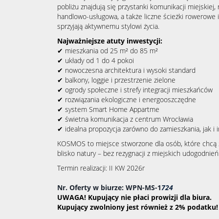
pobliżu znajdują się przystanki komunikacji miejskiej
handlowo-usługowa, a także liczne ścieżki rowerowe 
sprzyjają aktywnemu stylowi życia.
Najważniejsze atuty inwestycji:
✔ mieszkania od 25 m² do 85 m²
✔ układy od 1 do 4 pokoi
✔ nowoczesna architektura i wysoki standard
✔ balkony, loggie i przestrzenie zielone
✔ ogrody społeczne i strefy integracji mieszkańców
✔ rozwiązania ekologiczne i energooszczędne
✔ system Smart Home Appartme
✔ świetna komunikacja z centrum Wrocławia
✔ idealna propozycja zarówno do zamieszkania, jak i 
KOSMOS to miejsce stworzone dla osób, które chcą 
blisko natury – bez rezygnacji z miejskich udogodnień
Termin realizacji: II KW 2026r
Nr. Oferty w biurze: WPN-MS-1
724
UWAGA! Kupujący nie płaci prowizji dla biura.
Kupujący zwolniony jest również z 2% podatku!