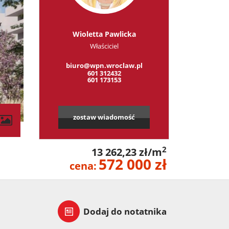
Wioletta Pawlicka
Właściciel
biuro@wpn.wroclaw.pl
601 312432
601 173153
zostaw wiadomość
contributors
2
13 262,23 zł/m
572 000 zł
cena:
Dodaj do notatnika