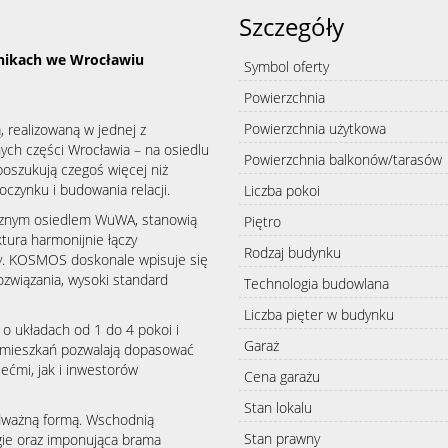
Szczegóły
rnikach we Wrocławiu
Symbol oferty
Powierzchnia
Powierzchnia użytkowa
 realizowaną w jednej z
ych części Wrocławia – na osiedlu
Powierzchnia balkonów/tarasów
poszukują czegoś więcej niż
czynku i budowania relacji.
Liczba pokoi
cznym osiedlem WuWA, stanowią
Piętro
ktura harmonijnie łączy
Rodzaj budynku
oty. KOSMOS doskonale wpisuje się
związania, wysoki standard
Technologia budowlana
Liczba pięter w budynku
o układach od 1 do 4 pokoi i
Garaż
 mieszkań pozwalają dopasować
iećmi, jak i inwestorów
Cena garażu
Stan lokalu
odważną formą. Wschodnią
Stan prawny
gie oraz imponująca brama