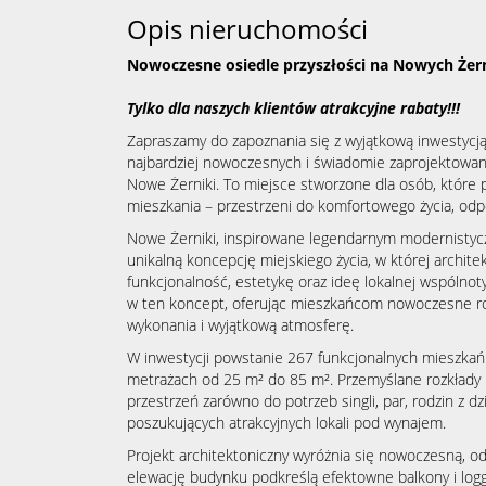
Opis nieruchomości
Nowoczesne osiedle przyszłości na Nowych Że
Tylko dla naszych klientów atrakcyjne rabaty!!!
Zapraszamy do zapoznania się z wyjątkową inwestycją,
najbardziej nowoczesnych i świadomie zaprojektowan
Nowe Żerniki. To miejsce stworzone dla osób, które 
mieszkania – przestrzeni do komfortowego życia, odpo
Nowe Żerniki, inspirowane legendarnym modernisty
unikalną koncepcję miejskiego życia, w której archite
funkcjonalność, estetykę oraz ideę lokalnej wspóln
w ten koncept, oferując mieszkańcom nowoczesne ro
wykonania i wyjątkową atmosferę.
W inwestycji powstanie 267 funkcjonalnych mieszkań 
metrażach od 25 m² do 85 m². Przemyślane rozkłady
przestrzeń zarówno do potrzeb singli, par, rodzin z dz
poszukujących atrakcyjnych lokali pod wynajem.
Projekt architektoniczny wyróżnia się nowoczesną, 
elewację budynku podkreślą efektowne balkony i log