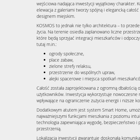
wejściowa nadająca inwestycji wyjątkowy charakter. K
elewacja z galeriami tworzy spójną i elegancką cało
designem miejskim.
KOSMOS to jednak nie tylko architektura – to przed
życia. Na terenie osiedla zaplanowano liczne przestrz
które będą sprzyjać integracji mieszkańców i odpoczy
tutaj m.in.:
ogrody społeczne,
place zabaw,
zielone strefy relaksu,
przestrzenie do wspólnych upraw,
alejki spacerowe i miejsca spotkań mieszkańc
Całość została zaprojektowana z ogromną dbałością 
użytkowników. Inwestycja wykorzystuje nowoczesne r
wpływające na ograniczenie zużycia energii i niższe k
Dodatkowym atutem jest system Smart Home, umożli
najważniejszymi funkcjami mieszkania z poziomu intui
technologia zapewniająca wygodę, bezpieczeństwo i
przestrzenią.
Lokalizacja inwestycji gwarantuje doskonałą komunik