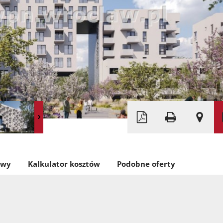
Leaflet
|
©
OpenStreetMap
owy
Kalkulator kosztów
Podobne oferty