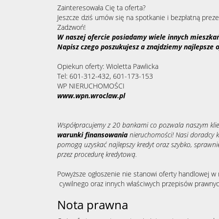
Zainteresowała Cię ta oferta?
Jeszcze dziś umów się na spotkanie i bezpłatną prezen
Zadzwoń!
W naszej ofercie posiadamy wiele innych mieszkań 
Napisz czego poszukujesz a znajdziemy najlepsze o
Opiekun oferty: Wioletta Pawlicka
Tel: 601-312-432, 601-173-153
WP NIERUCHOMOŚCI
www.wpn.wroclaw.pl
Współpracujemy z 20 bankami co pozwala naszym kli
warunki finansowania
nieruchomości! Nasi doradcy k
pomogą uzyskać najlepszy kredyt oraz szybko, sprawnie
przez procedurę kredytową.
Powyższe ogłoszenie nie stanowi oferty handlowej w 
cywilnego oraz innych właściwych przepisów prawnyc
Nota prawna