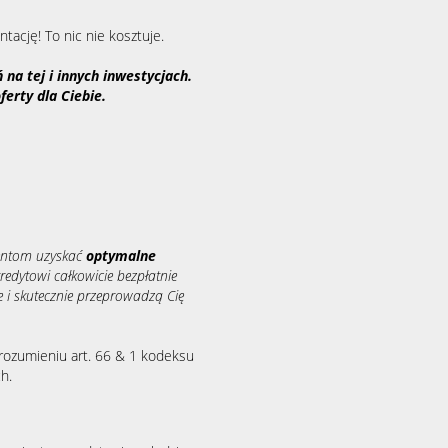
tację! To nic nie kosztuje.
na tej i innych inwestycjach.
ferty dla Ciebie.
entom uzyskać
optymalne
redytowi całkowicie bezpłatnie
 i skutecznie przeprowadzą Cię
rozumieniu art. 66 & 1 kodeksu
h.