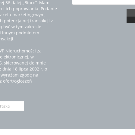
wej 36 dalej „Biuro”. Mam
 i ich poprawiania. Podanie
w celu marketingowym,
 potencjalnej transakcji z
 być w tym zakresie
 i innym podmiotom
sakcji.
WP Nieruchomości za
elektronicznej, w
MS, skierowanej do mnie
dnia 18 lipca 2002 r. o
z wyrażam zgodę na
z ofert/ogłoszeń