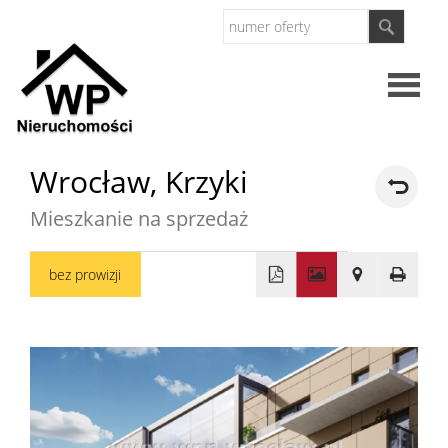
Strona
Wrocław,
Krzyki
główna
Mieszkanie na sprzedaż
O
bez prowizji
firmie
Oferty
+
−
Mieszkan
Domy