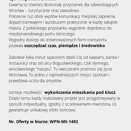
Gwarna to również doskonały przystanek dla odwiedzających
Wrocław – turystycznie oraz zawodowo.
Położenie tuż obok węzłów komunikacji miejskiej zapewnia
dojazd tramwajem i autobusem praktycznie w każdy zakątek
miasta. Z pobliskiego przystanku wygodnie dojedziesz do
międzynarodowego portu lotniczego.
Wygodny dostęp do zrównoważonych form transportu
pozwala
oszczędzać czas, pieniądze i środowisko
.
Zaledwie kilka minut spacerem dzieli Cię od kawiarni, barów i
restauracji oraz od ulicy Bogusławskiego, czyli słynnego,
wrocławskiego “nasypu”. Tu wieczorami przenosi się życie
Wrocławia. To jedno z najmodniejszych miejsc spotkań i
prawdziwa uczta dla zmysłów.
Istnieje możliwość
wykończenia mieszkania pod klucz
.
Dzięki temu każdy realizowany projekt jest przygotowywany w
sposób indywidualny, zgodny z oczekiwaniami inwestora, co
gwarantuje unikatowy efekt końcowy.
Nr. Oferty w biurze: WPN-MS-1492