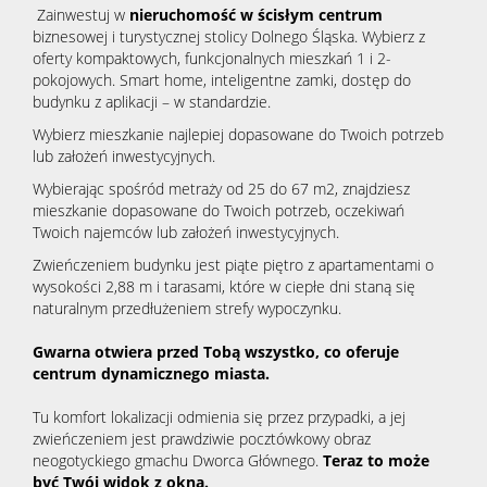
Zainwestuj w
nieruchomość w ścisłym centrum
biznesowej i turystycznej stolicy Dolnego Śląska. Wybierz z
oferty kompaktowych, funkcjonalnych mieszkań 1 i 2-
pokojowych. Smart home, inteligentne zamki, dostęp do
budynku z aplikacji – w standardzie.
Wybierz mieszkanie najlepiej dopasowane do Twoich potrzeb
lub założeń inwestycyjnych.
Wybierając spośród metraży od 25 do 67 m2, znajdziesz
mieszkanie dopasowane do Twoich potrzeb, oczekiwań
Twoich najemców lub założeń inwestycyjnych.
Zwieńczeniem budynku jest piąte piętro z apartamentami o
wysokości 2,88 m i tarasami, które w ciepłe dni staną się
naturalnym przedłużeniem strefy wypoczynku.
Gwarna otwiera przed Tobą wszystko, co oferuje
centrum dynamicznego miasta.
Tu komfort lokalizacji odmienia się przez przypadki, a jej
zwieńczeniem jest prawdziwie pocztówkowy obraz
neogotyckiego gmachu Dworca Głównego.
Teraz to może
być Twój widok z okna.