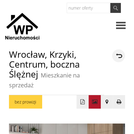
Strona
Wrocław,
Krzyki,
Centrum,
boczna
główna
O
Ślężnej
Mieszkanie na
firmie
sprzedaż
Oferty
bez prowizji
Mieszkan
+
−
Domy