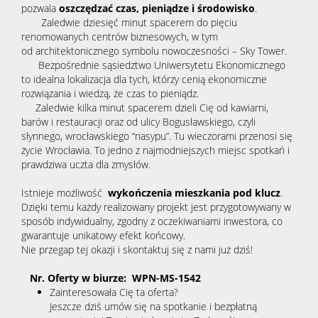
pozwala
oszczędzać czas, pieniądze i środowisko
.
Zaledwie dziesięć minut spacerem do pięciu
renomowanych centrów biznesowych, w tym
od architektonicznego symbolu nowoczesności – Sky Tower.
Bezpośrednie sąsiedztwo Uniwersytetu Ekonomicznego
to idealna lokalizacja dla tych, którzy cenią ekonomiczne
rozwiązania i wiedzą, że czas to pieniądz.
Zaledwie kilka minut spacerem dzieli Cię od kawiarni,
barów i restauracji oraz od ulicy Bogusławskiego, czyli
słynnego, wrocławskiego “nasypu”. Tu wieczorami przenosi się
życie Wrocławia. To jedno z najmodniejszych miejsc spotkań i
prawdziwa uczta dla zmysłów.
Istnieje możliwość
wykończenia mieszkania pod klucz
.
Dzięki temu każdy realizowany projekt jest przygotowywany w
sposób indywidualny, zgodny z oczekiwaniami inwestora, co
gwarantuje unikatowy efekt końcowy.
Nie przegap tej okazji i skontaktuj się z nami już dziś!
Nr. Oferty w biurze: WPN-MS-1542
Zainteresowała Cię ta oferta?
Jeszcze dziś umów się na spotkanie i bezpłatną