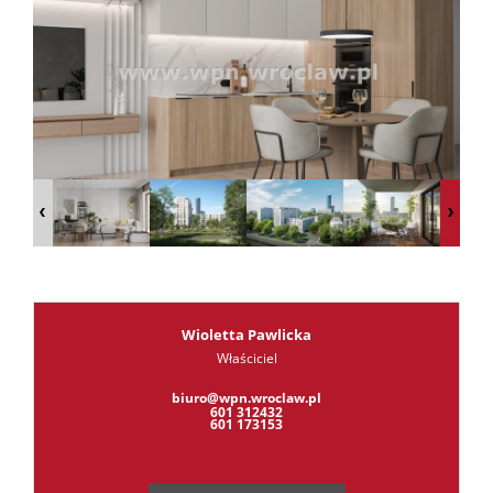
RODO
Kontak
Kredyt
Wioletta Pawlicka
Właściciel
Leaflet
|
©
OpenStreetMap
contributors
biuro@wpn.wroclaw.pl
601 312432
601 173153