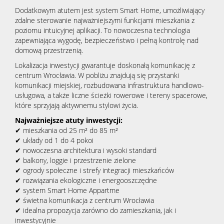
Dodatkowym atutem jest system Smart Home, umożliwiający
zdalne sterowanie najważniejszymi funkcjami mieszkania z
poziomu intuicyjnej aplikacji. To nowoczesna technologia
zapewniająca wygodę, bezpieczeństwo i pełną kontrolę nad
domową przestrzenią.
Lokalizacja inwestycji gwarantuje doskonałą komunikację z
centrum Wrocławia. W pobliżu znajdują się przystanki
komunikacji miejskiej, rozbudowana infrastruktura handlowo-
usługowa, a także liczne ścieżki rowerowe i tereny spacerowe,
które sprzyjają aktywnemu stylowi życia.
Najważniejsze atuty inwestycji:
✔ mieszkania od 25 m² do 85 m²
✔ układy od 1 do 4 pokoi
✔ nowoczesna architektura i wysoki standard
✔ balkony, loggie i przestrzenie zielone
✔ ogrody społeczne i strefy integracji mieszkańców
✔ rozwiązania ekologiczne i energooszczędne
✔ system Smart Home Appartme
✔ świetna komunikacja z centrum Wrocławia
✔ idealna propozycja zarówno do zamieszkania, jak i
inwestycyjnie