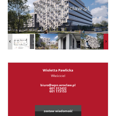
RODO
Kontak
Kredyt
Wioletta Pawlicka
Właściciel
Leaflet
|
©
OpenStreetMap
contributors
biuro@wpn.wroclaw.pl
601 312432
601 173153
zostaw wiadomość