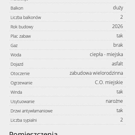
duży
Balkon
2
Liczba balkonów
2026
Rok budowy
tak
Plac zabaw
brak
Gaz
ciepła - miejska
Woda
asfalt
Dojazd
zabudowa wielorodzinna
Otoczenie
C.O. miejskie
Ogrzewanie
tak
Winda
narożne
Usytuowanie
tak
Drzwi antywłamaniowe
2
Liczba sypialni
Pomieszczenia