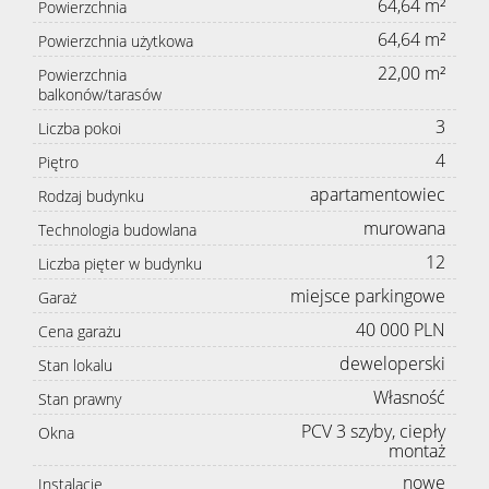
64,64 m²
Powierzchnia
64,64 m²
Powierzchnia użytkowa
22,00 m²
Powierzchnia
balkonów/tarasów
3
Liczba pokoi
4
Piętro
apartamentowiec
Rodzaj budynku
murowana
Technologia budowlana
12
Liczba pięter w budynku
miejsce parkingowe
Garaż
40 000 PLN
Cena garażu
deweloperski
Stan lokalu
Własność
Stan prawny
PCV 3 szyby, ciepły
Okna
montaż
nowe
Instalacje