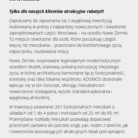
Tylko dla naszych klientów atrakcyjne rabaty!!!
Zapraszamy do zapoznania się z wyjątkową inwestycją,
realizowaną w jednej z najbardziej nowoczesnych i świadomie
zaprojektowanych części Wrocławia – na osiedlu Nowe Żerniki.
To miejsce stworzone dla osób, które poszukują czegoś
więcej niż mieszkania – przestrzeni do komfortowego życia,
odpoczynku i budowania relacji.
Nowe Żerniki, inspirowane legendarnym modernistycznym
osiedlem WuWA, stanowią unikalną koncepcję miejskiego
życia, w której architektura harmonijnie łączy funkcjonalność,
estetykę oraz ideę lokalnej wspólnoty. KOSMOS doskonale
wpisuje się w ten koncept, oferując mieszkańcom
nowoczesne rozwiązania, wysoki standard wykonania i
wyjątkową atmosferę.
W inwestycji powstanie 267 funkcjonalnych mieszkań o
układach od 1 do 4 pokoi i metrażach od 25 m² do 85 m².
Przemyślane rozkłady mieszkań pozwalają dopasować
przestrzeń zarówno do potrzeb singli, par, rodzin z dziećmi, jak
i inwestorów poszukujących atrakcyjnych lokali pod wynajem.