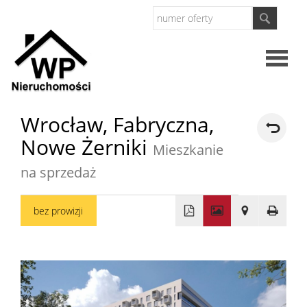
Strona
Wrocław,
Fabryczna,
Nowe Żerniki
główna
Mieszkanie
O
na sprzedaż
firmie
Oferty
bez prowizji
+
Mieszkan
−
Domy