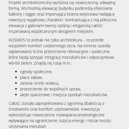
Projekt architektoniczny wyróżnia się nowoczesną, odważną
formą. Wschodnią elewację budynku podkreślą efektowne
balkony i loggie oraz imponująca brama wejściowa nadająca
inwestycji wyjątkowy charakter. Kontrastująca z nią północna
elewacja z galeriami tworzy spójną i elegancką całość
inspirowaną współczesnym designem miejskim.
KOSMOS to jednak nie tylko architektura – to przede
wszystkim komfort codziennego życia. Na terenie osiedla
zaplanowano liczne przestrzenie rekreacyjne i społeczne,
które będą sprzyjać integracji mieszkańców i odpoczynkowi
wśród zieleni. Znajdą się tutaj m.in.:
ogrody społeczne,
place zabaw,
zielone strefy relaksu,
przestrzenie do wspólnych upraw,
alejki spacerowe i miejsca spotkań mieszkańców.
Całość została zaprojektowana z ogromną dbałością o
środowisko oraz komfort użytkowników. Inwestycja
wykorzystuje nowoczesne rozwiązania proekologiczne
wpływające na ograniczenie zużycia energii i niższe koszty
utrzymania mieszkań.